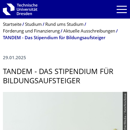
Zur Hauptnavigation springen
Zur Suche springen
Zum Inhalt springen
Breadcrumb-Menü
Startseite
Studium
Rund ums Studium
Förderung und Finanzierung
Aktuelle Ausschreibungen
TANDEM - Das Stipendium für Bildungsauf­steiger
29.01.2025
TANDEM - DAS STIPENDIUM FÜR
BILDUNGSAUF­STEIGER
© PantherMedia / KateNovikova