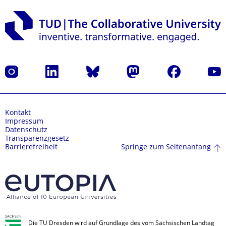
Instagram
LinkedIn
Bluesky
Mastodon
Facebook
Yout
Kontakt
Impressum
Datenschutz
Transparenzgesetz
Springe zum Seitenanfang
Barrierefreiheit
Die TU Dresden wird auf Grundlage des vom Sächsischen Landtag