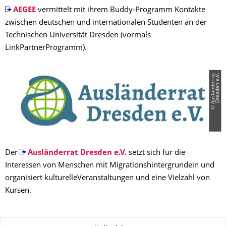
AEGEE
vermittelt mit ihrem Buddy-Programm Kontakte
zwischen deutschen und internationalen Studenten an der
Technischen Universität Dresden (vormals
LinkPartnerProgramm).
©
A
u
s
l
ä
n
d
e
r
r
a
t
D
r
e
s
d
e
n
e.
V
.
Der
Ausländerrat Dresden e.V.
setzt sich für die
Interessen von Menschen mit Migra­tions­hintergrundein und
organisiert kultu­rel­leVeranstaltungen und eine Vielzahl von
Kursen.
Zu dieser Seite