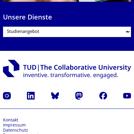
Unsere Dienste
Instagram
LinkedIn
Bluesky
Mastodon
Facebook
Yout
Kontakt
Impressum
Datenschutz