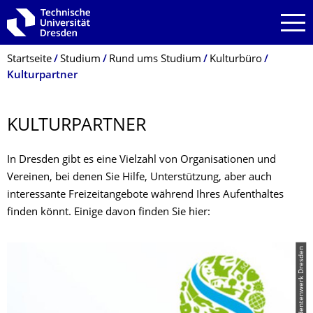
Zur Hauptnavigation springen
Zur Suche springen
Zum Inhalt springen
Breadcrumb-Menü
Startseite
Studium
Rund ums Studium
Kulturbüro
Kulturpartner
KULTURPARTNER
In Dresden gibt es eine Vielzahl von Organisationen und
Vereinen, bei denen Sie Hilfe, Unterstützung, aber auch
interessante Freizeitangebote während Ihres Aufenthaltes
finden könnt. Einige davon finden Sie hier:
© Studentenwerk Dresden