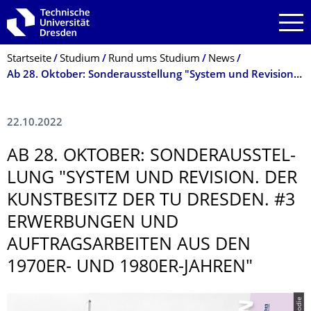
Zur Hauptnavigation springen
Zur Suche springen
Zum Inhalt springen
Breadcrumb-Menü
Startseite
Studium
Rund ums Studium
News
Ab 28. Oktober: Sonderausstellung "System und Revision. Der Kunstbesitz der TU Dresden"
22.10.2022
AB 28. OKTOBER: SONDERAUSSTEL­
LUNG "SYSTEM UND REVISION. DER
KUNSTBESITZ DER TU DRESDEN. #3
ERWERBUNGEN UND
AUFTRAGSARBEI­TEN AUS DEN
1970ER- UND 1980ER-JAHREN"