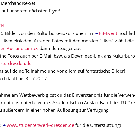
D Merchandise-Set
d auf unserem nächsten Flyer!
EN
 5 Bilder von den Kulturbüro-Exkursionen im
FB-Event
hochla
Liken einladen. Aus den Fotos mit den meisten "Likes" wählt die 
en Auslandsamtes
dann den Sieger aus.
ine Fotos auch per E-Mail bzw. als Download-Link ans Kulturbüro
s auf deine Teilnahme und vor allem auf fantastische Bilder!
rb läuft bis 31.7.2017.
nahme am Wettbewerb gibst du das Einverständnis für die Verwe
formationsmaterialien des Akademischen Auslandsamt der TU Dr
 du außerdem in einer hohen Auflösung zur Verfügung.
s
www.studentenwerk-dresden.
de
für die Unterstützung!