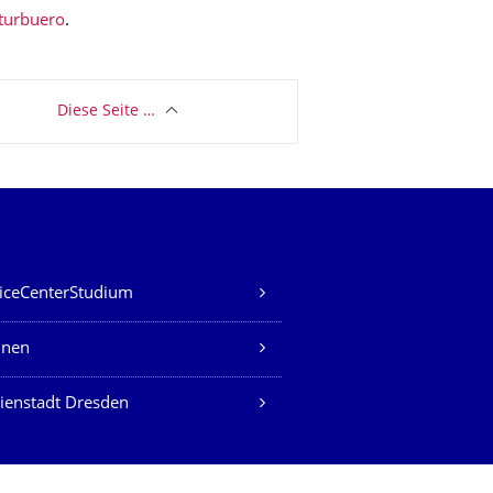
turbuero
.
Diese Seite …
iceCenterStudium
nen
ienstadt Dresden