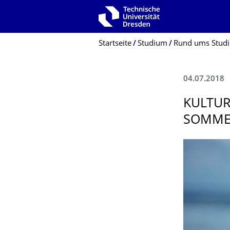
Zur Hauptnavigation springen
Zur Suche springen
Zum Inhalt springen
Breadcrumb-Menü
Startseite
Studium
Rund ums Stud
04.07.2018
KULTU
SOMME