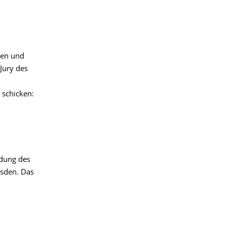
den und
Jury des
 schicken:
ndung des
esden. Das