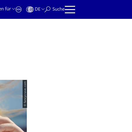
en für
DE
Suche
© fancycrave.com