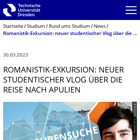
Zur Hauptnavigation springen
Zur Suche springen
Zum Inhalt springen
Breadcrumb-Menü
Startseite
Studium
Rund ums Studium
News
Romanistik-Exkursion: neuer studentischer Vlog über die Reise nach Apulien
30.03.2023
ROMANISTIK-EXKURSION: NEUER
STUDENTISCHER VLOG ÜBER DIE
REISE NACH APULIEN
© Oliver Dietzsch, Alexandra Steinberg