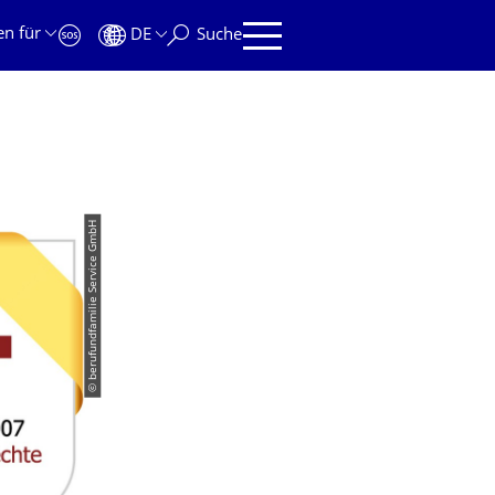
en für
DE
Suche
© berufundfamilie Service GmbH