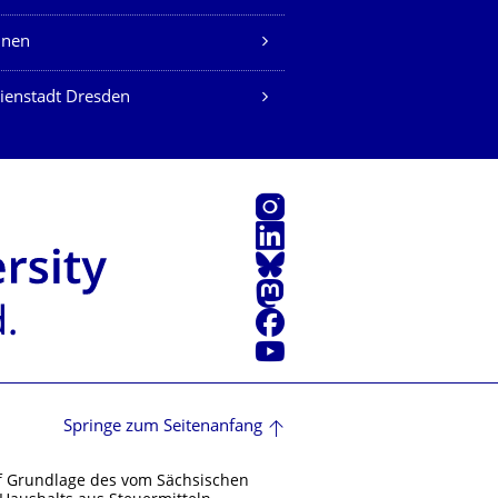
nen
ienstadt Dresden
Instagram
LinkedIn
Bluesky
Mastodon
Facebook
Youtube
Springe zum Seitenanfang
f Grundlage des vom Sächsischen