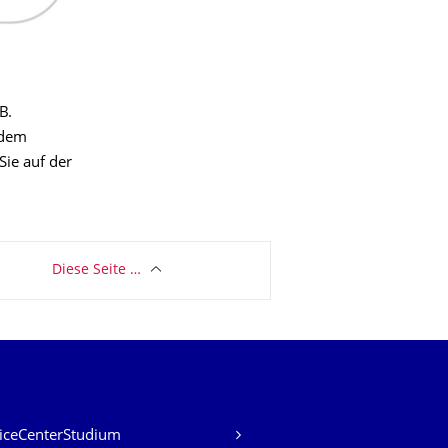
B.
 dem
ie auf der
Diese Seite …
iceCenterStudium