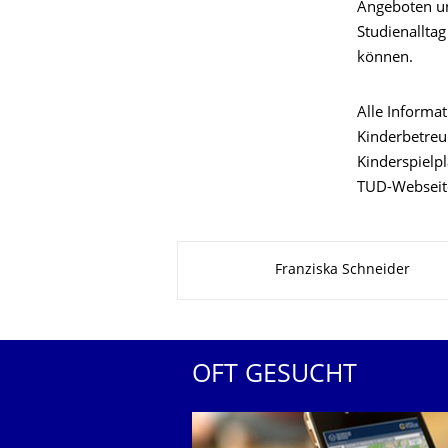
Angeboten un
Studienalltag
können.
Alle Informa
Kinderbetreu
Kinderspielp
TUD-Webseit
Zu dieser Seite
Franziska Schneider
OFT GESUCHT