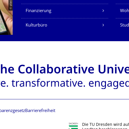
© placeit.net
Finanzierung
Woh
Kulturbüro
Stud
parenzgesetz
Barrierefreiheit
Die TU Dresden wird au