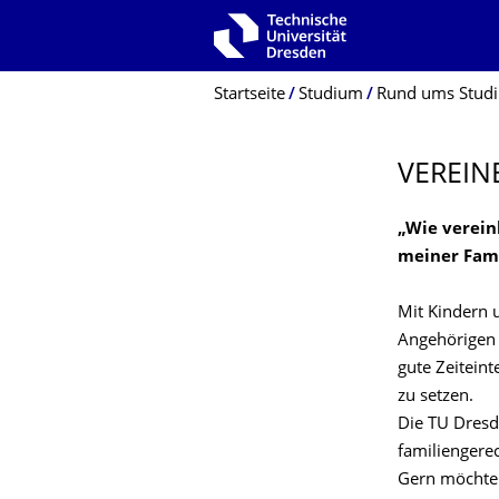
Zur Hauptnavigation springen
Zur Suche springen
Zum Inhalt springen
Breadcrumb-Menü
Startseite
Studium
Rund ums Stud
VEREIN
„Wie verein
meiner Fami
Mit Kindern 
Angehörigen z
gute Zeiteint
zu setzen.
Die TU Dresde
familiengerec
Gern möchten