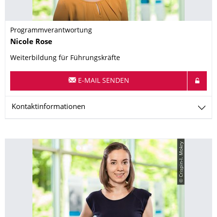
Programmverantwortung
Name
Nicole
Rose
Weiterbildung für Führungskräfte
E-MAIL SENDEN
Kontaktinformationen
© Crispin-I. Mokry