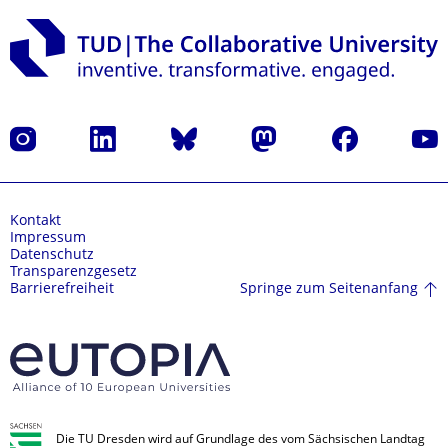
Instagram
LinkedIn
Bluesky
Mastodon
Facebook
Yout
Kontakt
Impressum
Datenschutz
Transparenzgesetz
Springe zum Seitenanfang
Barrierefreiheit
Die TU Dresden wird auf Grundlage des vom Sächsischen Landtag