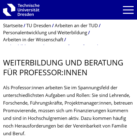
Zur Hauptnavigation springen
Zur Suche springen
Zum Inhalt springen
Breadcrumb-Menü
Startseite
TU Dresden
Arbeiten an der TUD
Personalentwicklung und Weiterbildung
Arbeiten in der Wissenschaft
Weiterbildung und Beratung für Professor:innen
WEITERBILDUNG UND BERATUNG
FÜR PROFESSOR:INNEN
Als Professor:innen arbeiten Sie im Spannungsfeld der
unterschiedlichsten Aufgaben und Rollen: Sie sind Lehrende,
Forschende, Führungskräfte, Projektmanager:innen, betreuen
Promovierende, müssen sich um Finanzierungen kümmern
und sind in Hochschulgremien aktiv. Dazu kommen häufig
noch Herausforderungen bei der Vereinbarkeit von Familie
und Beruf.