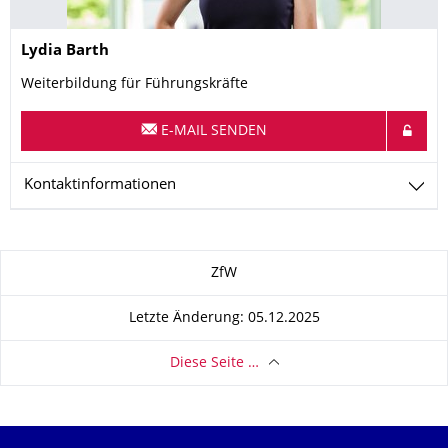
Name
Lydia
Barth
Weiterbildung für Führungskräfte
E-MAIL SENDEN
Kontaktinformationen
Zu dieser Seite
ZfW
Letzte Änderung: 05.12.2025
Diese Seite …