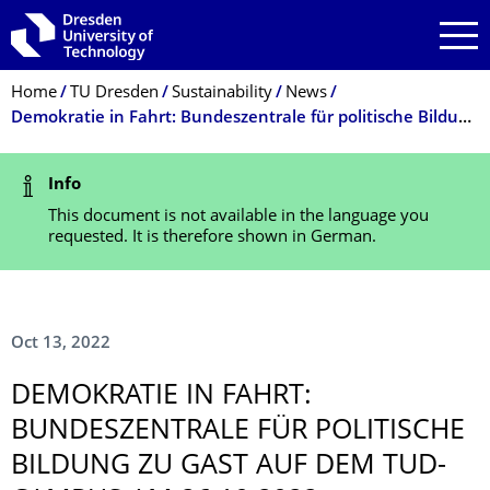
Skip to main navigation
Skip to search
Skip to content
Breadcrumb Menu
Home
TU Dresden
Sustainability
News
Demokratie in Fahrt: Bundeszentrale für politische Bildung zu Gast auf dem TUD-Campus am 26.10.2022
Status Message
Info
This document is not available in the language you
requested. It is therefore shown in German.
Oct 13, 2022
DEMOKRATIE IN FAHRT:
BUNDESZENTRALE FÜR POLITISCHE
BILDUNG ZU GAST AUF DEM TUD-