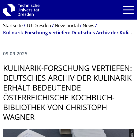
Zur Hauptnavigation springen
Zur Suche springen
Zum Inhalt springen
Breadcrumb-Menü
Startseite
TU Dresden
Newsportal
News
Kulinarik-Forschung vertiefen: Deutsches Archiv der Kulinarik erhält bedeutende österreichische Kochbuch-Bibliothek von Christoph Wagner
09.09.2025
KULINARIK-FORSCHUNG VERTIEFEN:
DEUTSCHES ARCHIV DER KULINARIK
ERHÄLT BEDEUTENDE
ÖSTERREICHISCHE KOCHBUCH-
BIBLIOTHEK VON CHRISTOPH
WAGNER