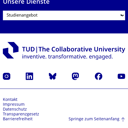
Unsere Dienste
Instagram
LinkedIn
Bluesky
Mastodon
Facebook
Yout
Kontakt
Impressum
Datenschutz
Transparenzgesetz
Springe zum Seitenanfang
Barrierefreiheit