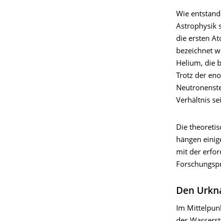
Wie entstand
Astrophysik s
die ersten A
bezeichnet w
Helium, die 
Trotz der en
Neutronenste
Verhältnis s
Die theoreti
hängen einig
mit der erfor
Forschungspro
Den Urkna
Im Mittelpun