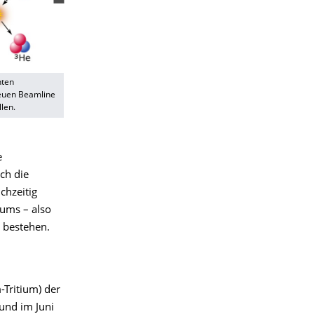
nten
neuen Beamline
len.
e
ch die
chzeitig
sums – also
t bestehen.
Tritium) der
und im Juni