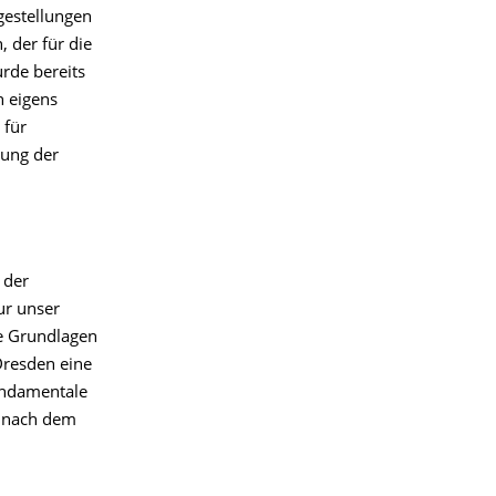
gestellungen
 der für die
urde bereits
n eigens
 für
rung der
 der
ur unser
ge Grundlagen
Dresden eine
undamentale
n nach dem