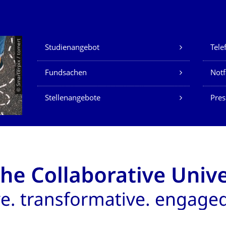
Unsere Dienste
© Smarterpix / tomert
Studienangebot
Tele
Fundsachen
Notf
Stellenangebote
Pres