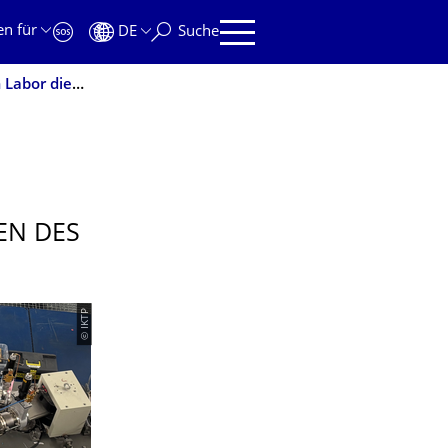
en für
DE
Suche
Den Urknall vermessen: TUD-Forscher untersuchen im Labor die ersten Minuten des Universums
EN DES
© IKTP