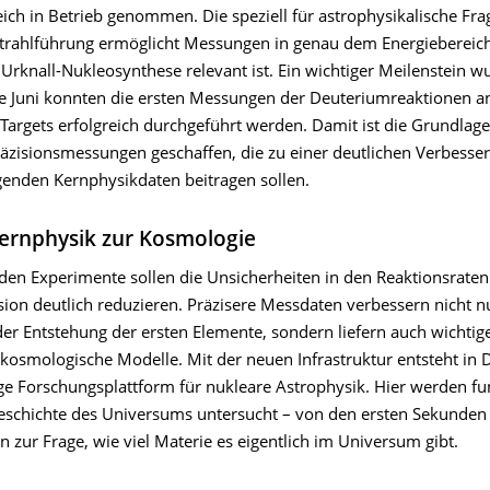
ich in Betrieb genommen. Die speziell für astrophysikalische Fra
Strahlführung ermöglicht Messungen in genau dem Energiebereich,
Urknall-Nukleosynthese relevant ist. Ein wichtiger Meilenstein w
tte Juni konnten die ersten Messungen der Deuteriumreaktionen a
Targets erfolgreich durchgeführt werden. Damit ist die Grundlage
räzisionsmessungen geschaffen, die zu einer deutlichen Verbesse
genden Kernphysikdaten beitragen sollen.
ernphysik zur Kosmologie
n Experimente sollen die Unsicherheiten in den Reaktionsraten
ion deutlich reduzieren. Präzisere Messdaten verbessern nicht n
der Entstehung der ersten Elemente, sondern liefern auch wichti
kosmologische Modelle. Mit der neuen Infrastruktur entsteht in 
ige Forschungsplattform für nukleare Astrophysik. Hier werden f
eschichte des Universums untersucht – von den ersten Sekunde
in zur Frage, wie viel Materie es eigentlich im Universum gibt.