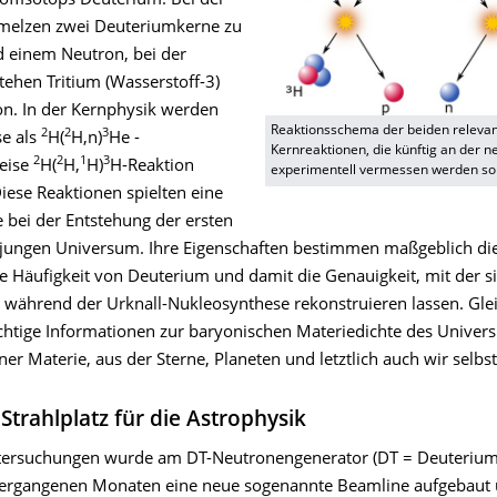
offisotops Deuterium. Bei der
melzen zwei Deuteriumkerne zu
 einem Neutron, bei der
tehen Tritium (Wasserstoff-3)
on. In der Kernphysik werden
Reaktionsschema der beiden releva
2
2
3
se als
H(
H,n)
He -
Kernreaktionen, die künftig an der 
2
2
1
3
eise
H(
H,
H)
H-Reaktion
experimentell vermessen werden sol
iese Reaktionen spielten eine
e bei der Entstehung der ersten
jungen Universum. Ihre Eigenschaften bestimmen maßgeblich di
e Häufigkeit von Deuterium und damit die Genauigkeit, mit der si
während der Urknall-Nukleosynthese rekonstruieren lassen. Glei
wichtige Informationen zur baryonischen Materiedichte des Univer
er Materie, aus der Sterne, Planeten und letztlich auch wir selbs
Strahlplatz für die Astrophysik
tersuchungen wurde am DT-Neutronengenerator (DT = Deuterium-
ergangenen Monaten eine neue sogenannte Beamline aufgebaut 