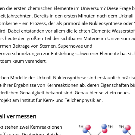
en die ersten chemischen Elemente im Universum? Diese Frage be
eit Jahrzehnten. Bereits in den ersten Minuten nach dem Urknall 
tomkerne – ein Prozess, der als primordiale Nukleosynthese oder
ird. Dabei entstanden vor allem die leichten Elemente Wasserstof
bis heute den größten Teil der sichtbaren Materie im Universum 
ormen Beiträge von Sternen, Supernovae und
rnverschmelzungen zur Entstehung schwererer Elemente hat sich
eitdem kaum verändert.
schen Modelle der Urknall-Nukleosynthese sind erstaunlich präzi
e ihrer Ergebnisse von Kernreaktionen ab, deren Eigenschaften bi
derlichen Genauigkeit bekannt sind. Genau hier setzt ein neues
jekt am Institut für Kern- und Teilchenphysik an.
ll vermessen
kt stehen zwei Kernreaktionen