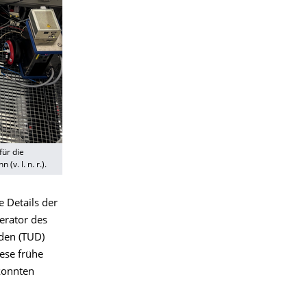
für die
v. l. n. r.).
 Details der
erator des
den (TUD)
ese frühe
konnten