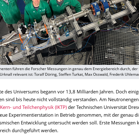
imenten führen die Forscher Messungen in genau dem Energiebereich durch, der 
knall relevant ist: Toralf Döring, Steffen Turkat, Max Osswald, Frederik Uhlemann (
te des Universums begann vor 13,8 Milliarden Jahren. Doch einige
en sind bis heute nicht vollständig verstanden. Am Neutronengen
r Kern- und Teilchenphysik (IKTP)
der Technischen Universität Dres
eue Experimentierstation in Betrieb genommen, mit der genau di
smischen Entwicklung untersucht werden soll. Erste Messungen 
greich durchgeführt werden.