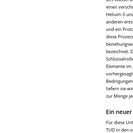
des Wasserst
einen versch
Helium-3 und
anderen ents
und ein Prot
diese Prozes
beziehungsw
bezeichnet. D
Schlüsselroll
Elemente im 
vorhergesagt
Bedingungen 
liefern sie 
zur Menge jen
Ein neuer 
Für diese Un
TUD in den v