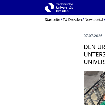
Zur Hauptnavigation springen
Zur Suche springen
Zum Inhalt springen
Breadcrumb-Menü
Startseite
TU Dresden
Newsportal
07.07.2026
DEN UR
UNTERS
UNIVE