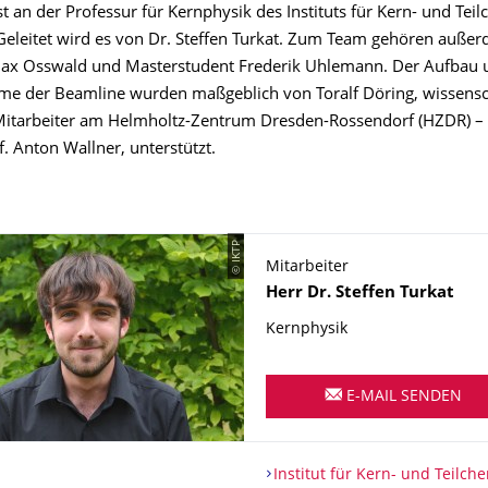
st an der Professur für Kernphysik des Instituts für Kern- und Tei
 Geleitet wird es von Dr. Steffen Turkat. Zum Team gehören auße
ax Osswald und Masterstudent Frederik Uhlemann. Der Aufbau 
me der Beamline wurden maßgeblich von Toralf Döring, wissensch
Mitarbeiter am Helmholtz-Zentrum Dresden-Rossendorf (HZDR) – 
. Anton Wallner, unterstützt.
© IKTP
Mitarbeiter
Name
Herr
Dr.
Steffen
Turkat
Kernphysik
E-MAIL SENDEN
Organisationsname
Institut für Kern- und Teilche
Institut für Kern- und Teilch