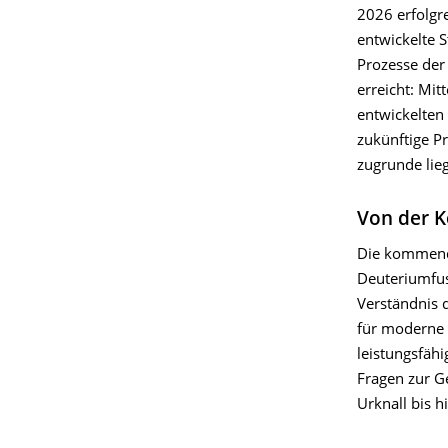
2026 erfolgre
entwickelte 
Prozesse der 
erreicht: Mi
entwickelten 
zukünftige P
zugrunde lie
Von der K
Die kommende
Deuteriumfus
Verständnis 
für moderne 
leistungsfäh
Fragen zur G
Urknall bis h