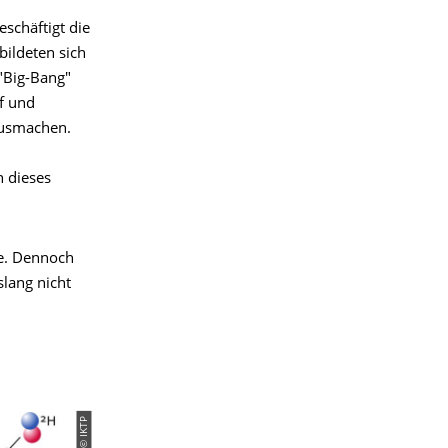
schäftigt die
bildeten sich
 "Big-Bang"
f und
ausmachen.
 dieses
se. Dennoch
slang nicht
© IKTP