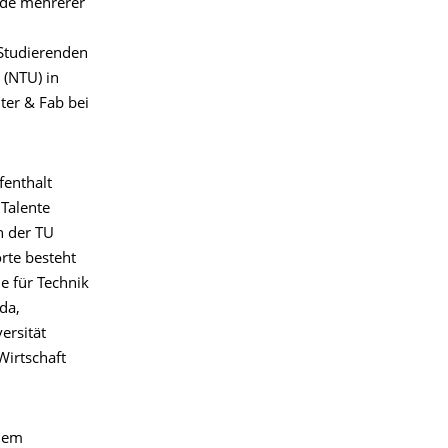
de mehrerer
 Studierenden
 (NTU) in
ter & Fab bei
fenthalt
Talente
n der TU
rte besteht
e für Technik
da,
ersität
Wirtschaft
 dem