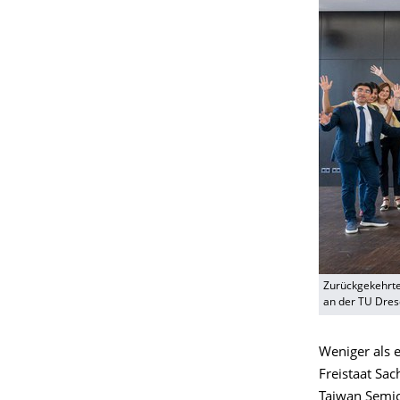
Zurückgekehrte
an der TU Dres
Weniger als 
Freistaat Sa
Taiwan Semic