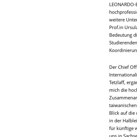
LEONARDO-BÜ
hochprofessi
weitere Unte
Prof.in Ursul
Bedeutung di
Studierenden
Koordinierun
Der Chief Off
International
Tetzlaff, erg
mich die hoc
Zusammenarbe
taiwanischen
Blick auf die
in der Halblei
für künftige 
uns in Sachs