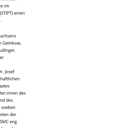
ie im
(STIPT) einen
.
Sachsens
an Gemkow,
udinger,
cer
r. Josef
haftlichen
aates
ter:innen des
nd des
e soeben
eiten der
 TSMC eng