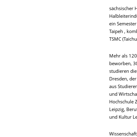
sächsischer 
Halbleiterin
ein Semester 
Taipeh , kom
TSMC (Taichu
Mehr als 120
beworben, 30
studieren di
Dresden, der
aus Studiere
und Wirtscha
Hochschule Zi
Leipzig, Ber
und Kultur Le
Wissenschaf