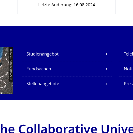
Letzte Änderung: 16.08.2024
Unsere Dienste
© Smarterpix / tomert
Studienangebot
Tele
Fundsachen
Notf
Stellenangebote
Pres