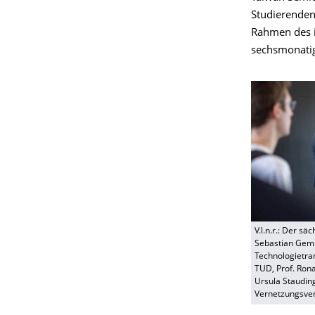
Studierenden
Rahmen des i
sechsmonatig
V.l.n.r.: Der s
Sebastian Gemk
Technologietran
TUD, Prof. Rona
Ursula Staudin
Vernetzungsver