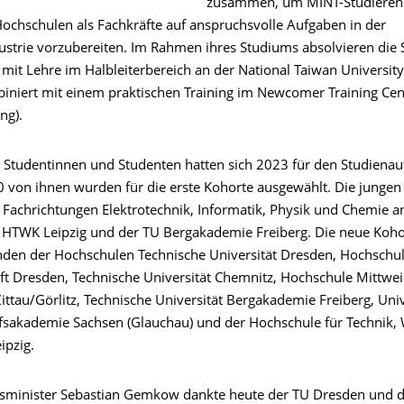
zusammen, um MINT-Studieren
Hochschulen als Fachkräfte auf anspruchsvolle Aufgaben in der
dustrie vorzubereiten. Im Rahmen ihres Studiums absolvieren die
mit Lehre im Halbleiterbereich an der National Taiwan University
biniert mit einem praktischen Training im Newcomer Training Cen
ng).
 Studentinnen und Studenten hatten sich 2023 für den Studienau
 von ihnen wurden für die erste Kohorte ausgewählt. Die jungen 
e Fachrichtungen Elektrotechnik, Informatik, Physik und Chemie a
 HTWK Leipzig und der TU Bergakademie Freiberg. Die neue Koho
nden der Hochschulen Technische Universität Dresden, Hochschul
ft Dresden, Technische Universität Chemnitz, Hochschule Mittwei
ttau/Görlitz, Technische Universität Bergakademie Freiberg, Univ
ufsakademie Sachsen (Glauchau) und der Hochschule für Technik, 
ipzig.
tsminister Sebastian Gemkow dankte heute der TU Dresden und