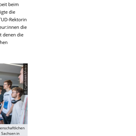
eit beim
gte die
TUD-Rektorin
eur:innen die
t denen die
chen
© Cripin-Iven Mokry
senschaftlichen
 Sachsen in