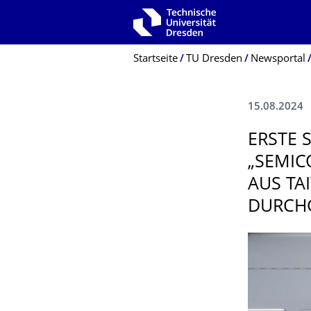
Zur Hauptnavigation springen
Zur Suche springen
Zum Inhalt springen
Breadcrumb-Menü
Startseite
TU Dresden
Newsportal
15.08.2024
ERSTE 
„SEMIC
AUS TA
DURCHG