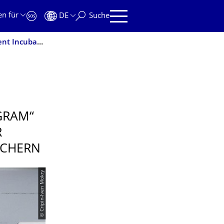
en für
DE
Suche
Erste Studierende im Rahmen des „Semiconductor Talent Incubation Program“ aus Taiwan zurückgekehrt – kommender Durchgang steht bereits in den Startlöchern
GRAM“
R
ÖCHERN
© Cripin-Iven Mokry