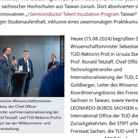
 sächsischer Hochschulen aus Taiwan zurück. Dort absolvierten s
nnovativen „
Semiconductor Talent Incubation Program
Taiwan“ 
en Studienaufenthalt, inklusive eines zweimonatigen Praktikums
© Cripin-Iven Mokry
Heute (15.08.2024) begrüßten 
Wissenschaftsminister Sebasti
TUD-Rektorin Prof.in Ursula Sta
Prof. Ronald Tetzlaff, Chief Offi
Technologietransfer und
Internationalisierung der TUD, D
Goldberger, Leiter des Wissensc
Koordinierungsbüros des Freist
Sachsen in Taiwan, sowie Vertre
ächsische Wissenschaftsminister
ow, der Chief Officer
LEONARDO-BÜROS SACHSEN u
sfer und Internationalisierung der
International Office der TUD di
ld Tetzlaff, und TUD-Rektorin Prof.in
ger bei der Willkommens- und
Zurückgekehrten. Bei STIPT arb
anstaltung.
Freistaat Sachen, die TUD und