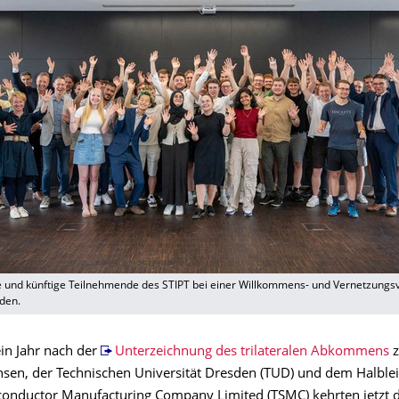
 und künftige Teilnehmende des STIPT bei einer Willkommens- und Vernetzungs
den.
ein Jahr nach der
Unterzeichnung des trilateralen Abkommens
z
chsen, der Technischen Universität Dresden (TUD) und dem Halble
onductor Manufacturing Company Limited (TSMC) kehrten jetzt d