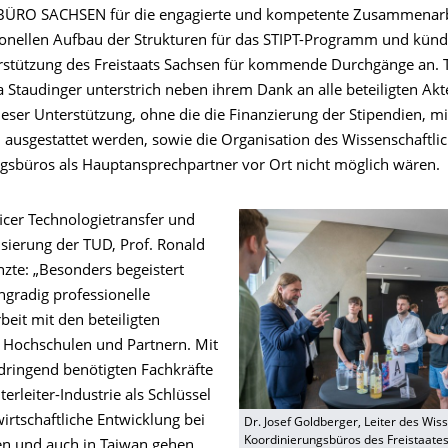
RO SACHSEN für die engagierte und kompetente Zusammenarb
onellen Aufbau der Strukturen für das STIPT-Programm und kündi
rstützung des Freistaats Sachsen für kommende Durchgänge an. 
a Staudinger unterstrich neben ihrem Dank an alle beteiligten Akt
eser Unterstützung, ohne die die Finanzierung der Stipendien, mi
 ausgestattet werden, sowie die Organisation des Wissenschaftli
gsbüros als Hauptansprechpartner vor Ort nicht möglich wären.
icer Technologietransfer und
isierung der TUD, Prof. Ronald
änzte: „Besonders begeistert
hgradig professionelle
it mit den beteiligten
 Hochschulen und Partnern. Mit
 dringend benötigten Fachkräfte
terleiter-Industrie als Schlüssel
wirtschaftliche Entwicklung bei
Dr. Josef Goldberger, Leiter des Wis
Koordinierungsbüros des Freistaates
en und auch in Taiwan gehen