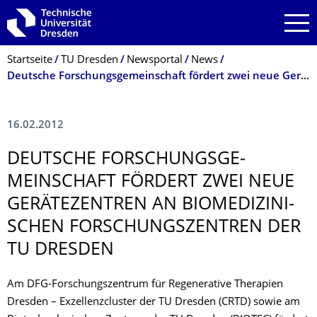
Zur Hauptnavigation springen
Zur Suche springen
Zum Inhalt springen
Breadcrumb-Menü
Startseite
TU Dresden
Newsportal
News
Deutsche Forschungsgemeinschaft fördert zwei neue Gerätezentren an biomedizinischen Forschungszentren der TU Dresden
16.02.2012
DEUTSCHE FORSCHUNGSGE­
MEINSCHAFT FÖRDERT ZWEI NEUE
GERÄTEZENTREN AN BIOMEDIZINI­
SCHEN FORSCHUNGSZEN­TREN DER
TU DRESDEN
Am DFG-Forschungszentrum für Regenerative Therapien
Dresden – Exzellenzcluster der TU Dresden (CRTD) sowie am