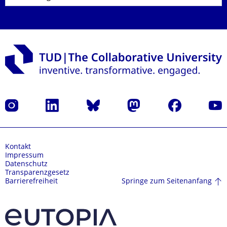
Instagram
LinkedIn
Bluesky
Mastodon
Facebook
Yout
Kontakt
Impressum
Datenschutz
Transparenzgesetz
Springe zum Seitenanfang
Barrierefreiheit