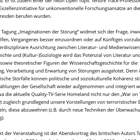
d. Er ist zudem einer der neun Open Topic Tenure Track-Professor
xzellenzinitiative für unkonventionelle Forschungsansätze an di
Dresden berufen wurden.
 Tagung „Imaginationen der Störung“ widmet sich der Frage, inwi
lfen, Vergangenes besser einzuordnen oder auf Künftiges vorzube
terdisziplinäre Ausrichtung zwischen Literatur- und Medienwissen
chte und (Kultur-)Soziologie wird das Potenzial von Literatur un
sowie theoretischer Figuren der Wissenschaftsgeschichte für die
 Verarbeitung und Erwartung von Störungen ausgelotet. Denn 
ische Störfälle können politische und soziokulturelle Kohärenz st
rzählungen der Gesellschaft wieder aufgenommen und integriert 
twa die aktuelle Quality-TV-Serie Homeland nicht nur den „War on 
t zugleich grundlegend unsere Vorstellungen von terroristischer
eln, diese abzuwehren (z.B. durch neue Techniken der Überwach
).
t der Veranstaltung ist der Abendvortrag des britischen Autors 