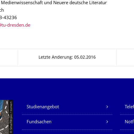
r Medienwissenschaft und Neuere deutsche Literatur
ch
63-43236
Letzte Änderung: 05.02.2016
Unsere Dienste
© Smarterpix / tomert
Studienangebot
Tele
Fundsachen
Notf