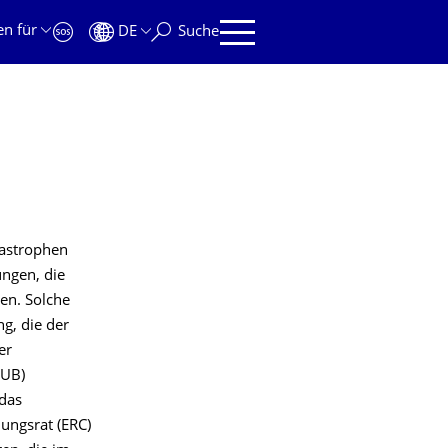
en für
DE
Suche
tastrophen
ungen, die
ren. Solche
g, die der
er
LUB)
 das
ungsrat (ERC)