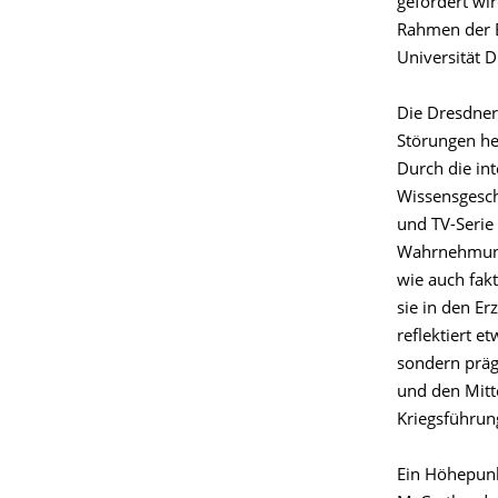
gefördert wir
Rahmen der E
Universität 
Die Dresdner
Störungen he
Durch die in
Wissensgeschi
und TV-Serie 
Wahrnehmung,
wie auch fakt
sie in den E
reflektiert e
sondern präg
und den Mitt
Kriegsführung
Ein Höhepunk