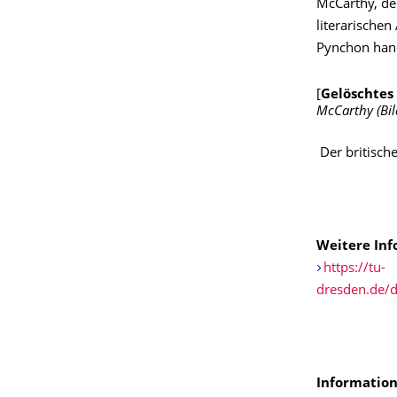
McCarthy, der
literarische
Pynchon hande
[
Gelöschtes 
McCarthy (Bil
Der britisch
Weitere Inf
https://tu-
dresden.de/d
Information