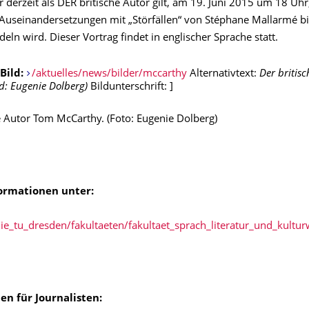
 derzeit als DER britische Autor gilt, am 19. Juni 2015 um 18 Uhr
n Auseinandersetzungen mit „Störfällen“ von Stéphane Mallarmé 
ln wird. Dieser Vortrag findet in englischer Sprache statt.
Bild:
/aktuelles/news/bilder/mccarthy
Alternativtext:
Der britis
d: Eugenie Dolberg)
Bildunterschrift:
]
e Autor Tom McCarthy. (Foto: Eugenie Dolberg)
ormationen unter:
ie_tu_dresden/fakultaeten/fakultaet_sprach_literatur_und_kult
en für Journalisten: