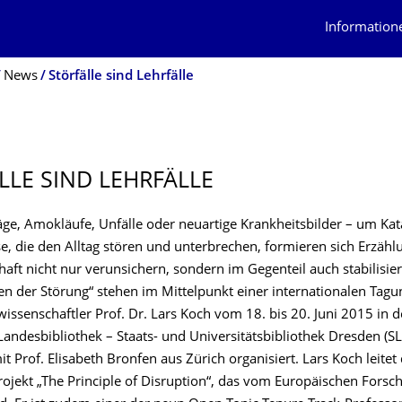
Information
News
Störfälle sind Lehrfälle
LLE SIND LEHRFÄLLE
äge, Amokläufe, Unfälle oder neuartige Krankheitsbilder – um Ka
e, die den Alltag stören und unterbrechen, formieren sich Erzähl
haft nicht nur verunsichern, sondern im Gegenteil auch stabilisie
n der Störung“ stehen im Mittelpunkt einer internationalen Tagun
ssenschaftler Prof. Dr. Lars Koch vom 18. bis 20. Juni 2015 in d
Landesbibliothek – Staats- und Universitätsbibliothek Dresden (S
Prof. Elisabeth Bronfen aus Zürich organisiert. Lars Koch leitet
ojekt „The Principle of Disruption“, das vom Europäischen Forsch