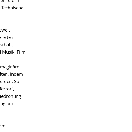
en, die im
e Technische
eweit
reiten.
schaft,
d Musik, Film
imaginäre
iften, indem
werden. So
Terror“,
 Bedrohung
ung und
Tom