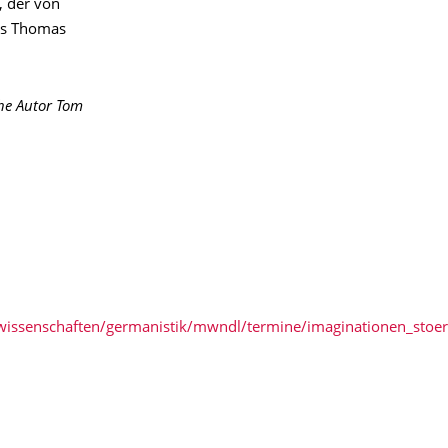
, der von
bis Thomas
che Autor Tom
urwissenschaften/germanistik/mwndl/termine/imaginationen_stoe