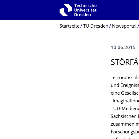
Zur Hauptnavigation springen
Zur Suche springen
Zum Inhalt springen
Breadcrumb-Menü
Startseite
TU Dresden
Newsportal
10.06.2015
STÖRFÄ
Terroranschl
und Ereigniss
eine Gesellsc
„Imaginatione
TUD-Medienwi
Sächsischen 
zusammen mit 
Forschungspr