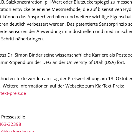
.B. Salzkonzentration, pH-Wert oder Blutzuckerspiegel zu messe
rtation entwickelte er eine Messmethode, die auf bisensitiven Hy
t können das Ansprechverhalten und weitere wichtige Eigenschaf
ren deutlich verbessert werden. Das patentierte Sensorprinzip so
erte Sensoren der Anwendung im industriellen und medizinische
 Schritt näherbringen.
tzt Dr. Simon Binder seine wissenschaftliche Karriere als Postdo
amin-Stipendium der DFG an der University of Utah (USA) fort.
chneten Texte werden am Tag der Preisverleihung am 13. Oktobe
t. Weitere Informationen auf der Webseite zum KlarText-Preis:
rtext-preis.de
 Pressestelle
463-32398