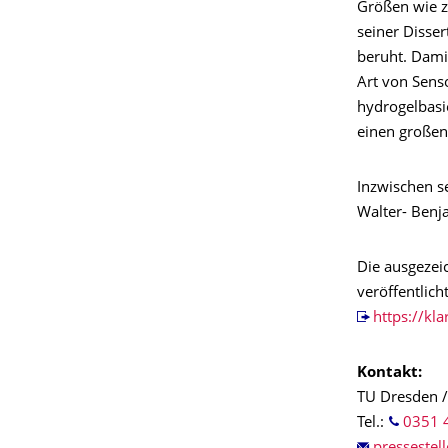
Größen wie z
seiner Disse
beruht. Dami
Art von Senso
hydrogelbasi
einen großen
Inzwischen se
Walter- Benj
Die ausgezei
veröffentlich
https://kla
Kontakt:
TU Dresden /
Tel.:
0351 