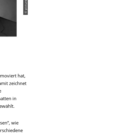
moviert hat,
amit zeichnet
e
atten in
ewählt.
sen“, wie
erschiedene