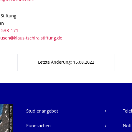
 Stiftung
en
 533-171
Letzte Änderung: 15.08.2022
Unsere Dienste
© Smarterpix / tomert
Studienangebot
Tele
Fundsachen
Notf