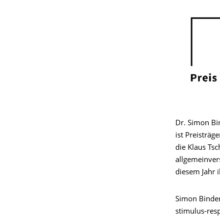
Dr. Simon Bin
ist Preisträ
die Klaus Tsc
allgemeinver
diesem Jahr i
Simon Binder
stimulus-res