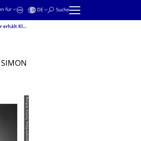
en für
DE
Suche
Mit Gummibären die Umwelt messen: Dr. Simon Binder erhält KlarText-Preis für Wissenschaftskommunikation
 SIMON
© picturepeople/Klaus Tschira Stiftung