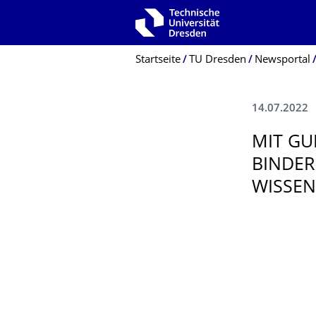
Zur Hauptnavigation springen
Zur Suche springen
Zum Inhalt springen
Breadcrumb-Menü
Startseite
TU Dresden
Newsportal
14.07.2022
MIT GU
BINDER
WISSEN