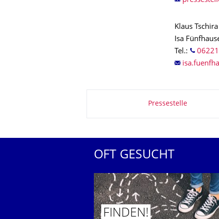
Klaus Tschira
Isa Fünfhaus
Tel.:
06221
Zu dieser Seite
Pressestelle
OFT GESUCHT
FINDEN!