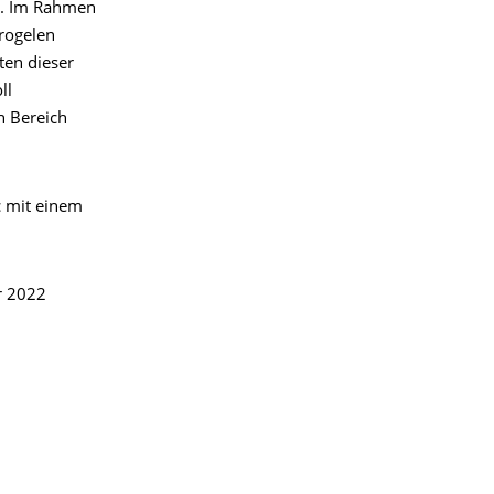
n. Im Rahmen
drogelen
ten dieser
ll
n Bereich
c mit einem
r 2022