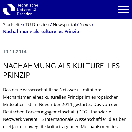
Zur Hauptnavigation springen
Zur Suche springen
Zum Inhalt springen
Breadcrumb-Menü
Startseite
TU Dresden
Newsportal
News
Nachahmung als kulturelles Prinzip
13.11.2014
NACHAHMUNG ALS KULTURELLES
PRINZIP
Das neue wissenschaftliche Netzwerk „Imitation:
Mechanismen eines kulturellen Prinzips im europäischen
Mittelalter“ ist im November 2014 gestartet. Das von der
Deutschen Forschungsgemeinschaft (DFG) finanzierte
Netzwerk vereint 15 internationale Wissenschaftler, die über
drei Jahre hinweg die kulturtragenden Mechanismen des