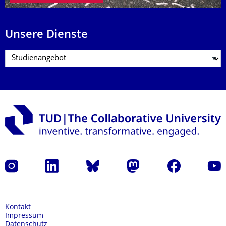
Unsere Dienste
Instagram
LinkedIn
Bluesky
Mastodon
Facebook
Yout
Kontakt
Impressum
Datenschutz