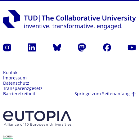
Instagram
LinkedIn
Bluesky
Mastodon
Facebook
Yout
Kontakt
Impressum
Datenschutz
Transparenzgesetz
Springe zum Seitenanfang
Barrierefreiheit