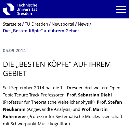
Zur Hauptnavigation springen
Zur Suche springen
Zum Inhalt springen
Breadcrumb-Menü
Startseite
TU Dresden
Newsportal
News
Die „Besten Köpfe“ auf ihrem Gebiet
05.09.2014
DIE „BESTEN KÖPFE“ AUF IHREM
GEBIET
Seit September 2014 hat die TU Dresden drei weitere Open
Topic Tenure Track Professoren:
Prof. Sebastian Diehl
(Professur für Theoretische Vielteilchenphysik),
Prof. Stefan
Neukamm
(Angewandte Analysis) und
Prof. Martin
Rohrmeier
(Professur für Systematische Musikwissenschaft
mit Schwerpunkt Musikkognition).