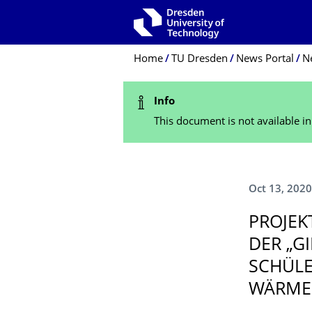
Skip to main navigation
Skip to search
Skip to content
Breadcrumb Menu
Home
TU Dresden
News Portal
N
Status Message
Info
This document is not available i
Oct 13, 2020
PROJEK
DER „G
SCHÜLE
WÄRME 