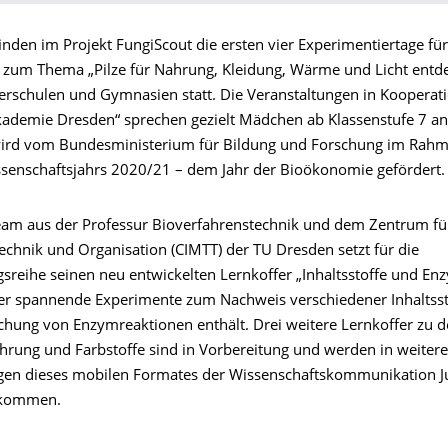
nden im Projekt FungiScout die ersten vier Experimentiertage für
 zum Thema „Pilze für Nahrung, Kleidung, Wärme und Licht entde
rschulen und Gymnasien statt. Die Veranstaltungen in Kooperati
Akademie Dresden“ sprechen gezielt Mädchen ab Klassenstufe 7 an
wird vom Bundesministerium für Bildung und Forschung im Rah
ssenschaftsjahrs 2020/21 – dem Jahr der Bioökonomie gefördert.
eam aus der Professur Bioverfahrenstechnik und dem Zentrum fü
echnik und Organisation (CIMTT) der TU Dresden setzt für die
gsreihe seinen neu entwickelten Lernkoffer „Inhaltsstoffe und En
 der spannende Experimente zum Nachweis verschiedener Inhaltsst
chung von Enzymreaktionen enthält. Drei weitere Lernkoffer zu
ährung und Farbstoffe sind in Vorbereitung und werden in weiter
gen dieses mobilen Formates der Wissenschaftskommunikation J
 kommen.