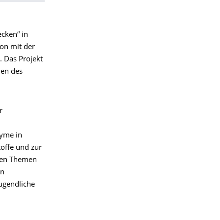
cken“ in
on mit der
. Das Projekt
men des
r
zyme in
offe und zur
 den Themen
en
ugendliche