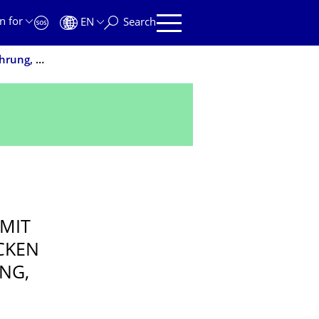
n for
EN
Search
Projekt FungiScout: Schülerinnen entdecken Pilze für Nahrung, Kleidung, Wärme und Licht
 MIT
CKEN
NG,