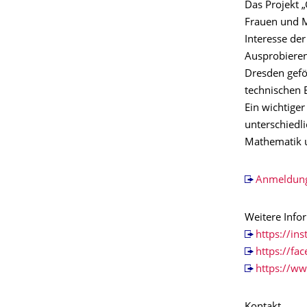
Das Projekt 
Frauen und M
Interesse de
Ausprobieren
Dresden gefö
technischen 
Ein wichtiger
unterschiedl
Mathematik u
Anmeldun
Weitere Info
https://in
https://fa
https://ww