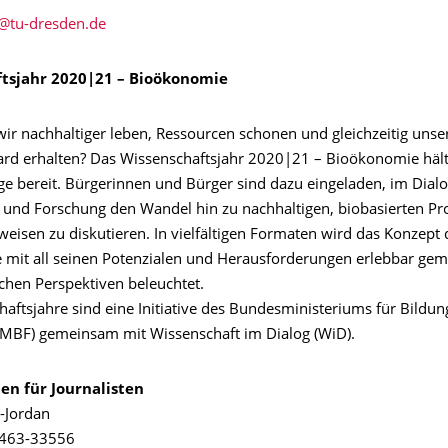
tsjahr 2020|21 – Bioökonomie
ir nachhaltiger leben, Ressourcen schonen und gleichzeitig unse
rd erhalten? Das Wissenschaftsjahr 2020|21 – Bioökonomie häl
ge bereit. Bürgerinnen und Bürger sind dazu eingeladen, im Dialo
 und Forschung den Wandel hin zu nachhaltigen, biobasierten Pr
isen zu diskutieren. In vielfältigen Formaten wird das Konzept 
mit all seinen Potenzialen und Herausforderungen erlebbar gem
ichen Perspektiven beleuchtet.
haftsjahre sind eine Initiative des Bundesministeriums für Bildu
MBF) gemeinsam mit Wissenschaft im Dialog (WiD).
en für Journalisten
e-Jordan
 463-33556