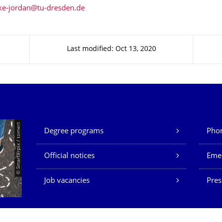
Last modified: Oct 13, 2020
Our Services
© Smarterpix / tomert
Degree programs
Phon
Official notices
Eme
Job vacancies
Pres