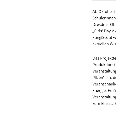
Ab Oktober fi
Schülerinnen
Dresdner Obe
„Girls‘ Day 
FungiScout 
aktuellen Wi
Das Projektt
Produktionst
Veranstaltun
Pilzen“ ein,
Veranschauli
Energie, Ern
Veranstaltun
zum Einsatz