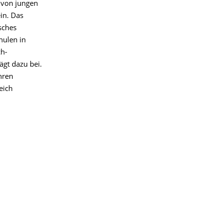
t von jungen
in. Das
sches
hulen in
ch-
ägt dazu bei.
hren
eich