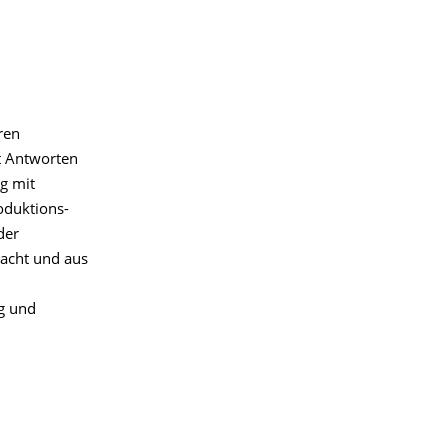
ren
t Antworten
g mit
oduktions-
der
acht und aus
ng und