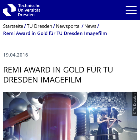
Zur Hauptnavigation springen
Zur Suche springen
Zum Inhalt springen
Breadcrumb-Menü
Startseite
TU Dresden
Newsportal
News
Remi Award in Gold für TU Dresden Imagefilm
19.04.2016
REMI AWARD IN GOLD FÜR TU
DRESDEN IMAGEFILM
© TU Dresden