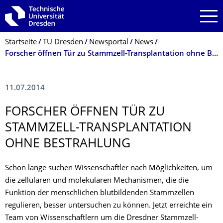
Zur Hauptnavigation springen
Zur Suche springen
Zum Inhalt springen
Breadcrumb-Menü
Startseite
TU Dresden
Newsportal
News
Forscher öffnen Tür zu Stammzell-Transplantation ohne Bestrahlung
11.07.2014
FORSCHER ÖFFNEN TÜR ZU
STAMMZELL-TRANSPLANTATION
OHNE BESTRAHLUNG
Schon lange suchen Wissenschaftler nach Möglichkeiten, um
die zellulären und molekularen Mechanismen, die die
Funktion der menschlichen blutbildenden Stammzellen
regulieren, besser untersuchen zu können. Jetzt erreichte ein
Team von Wissenschaftlern um die Dresdner Stammzell-