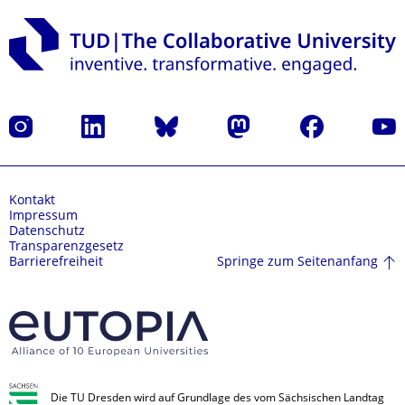
Instagram
LinkedIn
Bluesky
Mastodon
Facebook
Yout
Kontakt
Impressum
Datenschutz
Transparenzgesetz
Springe zum Seitenanfang
Barrierefreiheit
Die TU Dresden wird auf Grundlage des vom Sächsischen Landtag