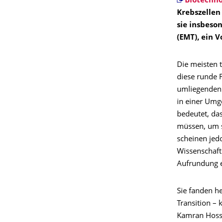
Biotechno
Krebszellen
sie insbeso
(EMT), ein 
Die meisten 
diese runde 
umliegenden 
in einer Umge
bedeutet, da
müssen, um s
scheinen jedo
Wissenschaftl
Aufrundung e
Sie fanden h
Transition –
Kamran Hosse