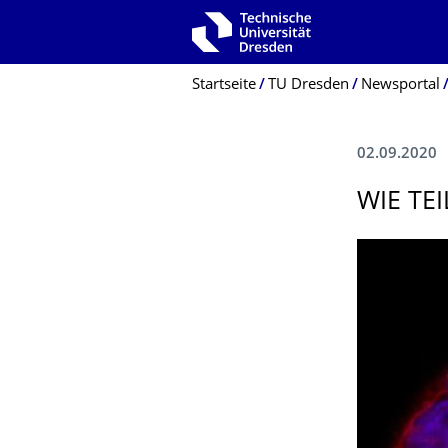
Zur Hauptnavigation springen
Zur Suche springen
Zum Inhalt springen
Breadcrumb-Menü
Startseite
TU Dresden
Newsportal
02.09.2020
WIE TE