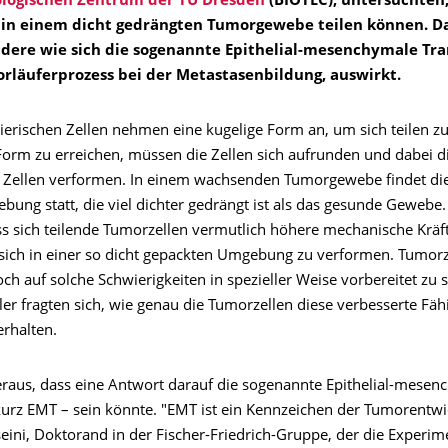
logischen Zentrum der TU Dresden
(BIOTEC), untersuchten,
 in einem dicht gedrängten Tumorgewebe teilen können. D
ndere wie sich die sogenannte Epithelial-mesenchymale Tra
Vorläuferprozess bei der Metastasenbildung, auswirkt.
tierischen Zellen nehmen eine kugelige Form an, um sich teilen 
Form zu erreichen, müssen die Zellen sich aufrunden und dabei d
Zellen verformen. In einem wachsenden Tumorgewebe findet die
bung statt, die viel dichter gedrängt ist als das gesunde Gewebe
ss sich teilende Tumorzellen vermutlich höhere mechanische Kräf
ich in einer so dicht gepackten Umgebung zu verformen. Tumorz
ch auf solche Schwierigkeiten in spezieller Weise vorbereitet zu s
er fragten sich, wie genau die Tumorzellen diese verbesserte Fähi
rhalten.
eraus, dass eine Antwort darauf die sogenannte Epithelial-mesen
 kurz EMT – sein könnte. "EMT ist ein Kennzeichen der Tumorentwi
ini, Doktorand in der Fischer-Friedrich-Gruppe, der die Experim