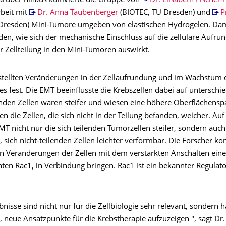
rüber hinaus kultivierte die Gruppe von
Dr. Elisabeth Fischer-
beit mit
Dr. Anna Taubenberger
(BIOTEC, TU Dresden) und
P
 Dresden) Mini-Tumore umgeben von elastischen Hydrogelen. Dam
den, wie sich der mechanische Einschluss auf die zelluläre Aufru
r Zellteilung in den Mini-Tumoren auswirkt.
stellten Veränderungen in der Zellaufrundung und im Wachstum 
 fest. Die EMT beeinflusste die Krebszellen dabei auf unterschie
lenden Zellen waren steifer und wiesen eine höhere Oberflächens
 die Zellen, die sich nicht in der Teilung befanden, weicher. Auf
T nicht nur die sich teilenden Tumorzellen steifer, sondern auch
sich nicht-teilenden Zellen leichter verformbar. Die Forscher ko
 Veränderungen der Zellen mit dem verstärkten Anschalten eines
ten Rac1, in Verbindung bringen. Rac1 ist ein bekannter Regulato
nisse sind nicht nur für die Zellbiologie sehr relevant, sondern 
, neue Ansatzpunkte für die Krebstherapie aufzuzeigen ", sagt Dr.