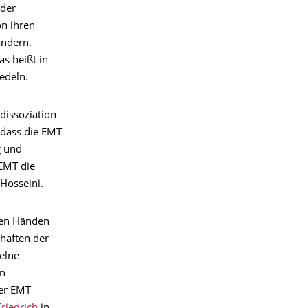
 der
on ihren
andern.
s heißt in
edeln.
dissoziation
 dass die EMT
g und
 EMT die
Hosseini.
 den Händen
haften der
elne
en
der EMT