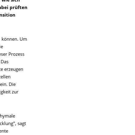
 wie sich
abei prüften
nsition
zu können. Um
ie
ser Prozess
. Das
te erzeugen
ellen
ein. Die
gkeit zur
chymale
cklung", sagt
ente