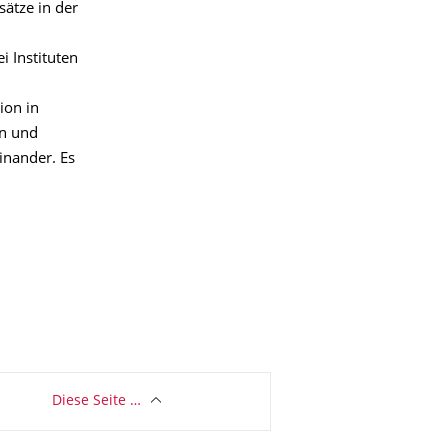
ätze in der
i Instituten
ion in
in und
inander. Es
Diese Seite …