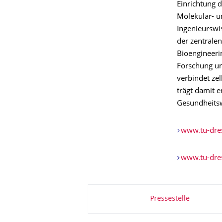
Einrichtung 
Molekular- un
Ingenieurswis
der zentralen
Bioengineeri
Forschung un
verbindet zel
trägt damit 
Gesundheitsw
www.tu-dre
www.tu-dre
Zu dieser Seite
Pressestelle