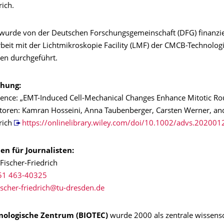
rich.
 wurde von der Deutschen Forschungsgemeinschaft (DFG) finanzie
it mit der Lichtmikroskopie Facility (LMF) der CMCB-Technolog
en durchgeführt.
chung:
ence: „EMT-Induced Cell-Mechanical Changes Enhance Mitotic R
utoren: Kamran Hosseini, Anna Taubenberger, Carsten Werner, and
rich
https://onlinelibrary.wiley.com/doi/10.1002/advs.202001
en für Journalisten:
 Fischer-Friedrich
51 463-40325
nologische Zentrum (BIOTEC)
wurde 2000 als zentrale wissensc