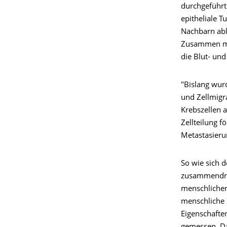
durchgeführt 
epitheliale 
Nachbarn abl
Zusammen mit
die Blut- un
"Bislang wur
und Zellmigr
Krebszellen 
Zellteilung f
Metastasieru
So wie sich 
zusammendrüc
menschlichen 
menschliche 
Eigenschafte