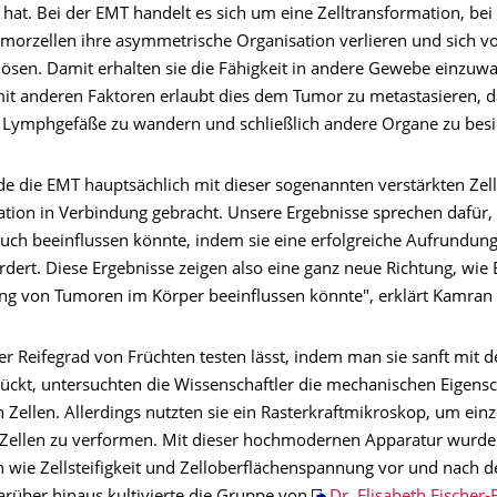
hat. Bei der EMT handelt es sich um eine Zelltransformation, bei
Tumorzellen ihre asymmetrische Organisation verlieren und sich v
ösen. Damit erhalten sie die Fähigkeit in andere Gewebe einzuw
 anderen Faktoren erlaubt dies dem Tumor zu metastasieren, da
d Lymphgefäße zu wandern und schließlich andere Organe zu besi
de die EMT hauptsächlich mit dieser sogenannten verstärkten Zell
ation in Verbindung gebracht. Unsere Ergebnisse sprechen dafür,
auch beeinflussen könnte, indem sie eine erfolgreiche Aufrundun
ördert. Diese Ergebnisse zeigen also eine ganz neue Richtung, wie
ng von Tumoren im Körper beeinflussen könnte", erklärt Kamran 
der Reifegrad von Früchten testen lässt, indem man sie sanft mit
kt, untersuchten die Wissenschaftler die mechanischen Eigensc
Zellen. Allerdings nutzten sie ein Rasterkraftmikroskop, um einz
Zellen zu verformen. Mit dieser hochmodernen Apparatur wurd
n wie Zellsteifigkeit und Zelloberflächenspannung vor und nach 