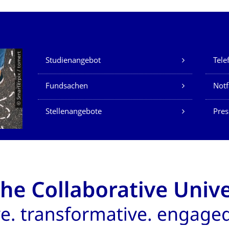
Unsere Dienste
© Smarterpix / tomert
Studienangebot
Tele
Fundsachen
Notf
Stellenangebote
Pres