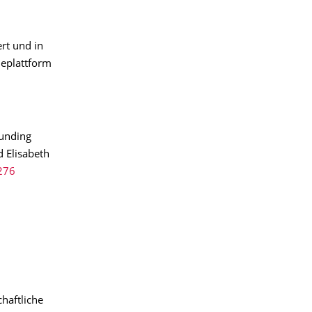
rt und in
ieplattform
ounding
 Elisabeth
276
haftliche