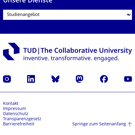
Unsere Dienste
Instagram
LinkedIn
Bluesky
Mastodon
Facebook
Yout
Kontakt
Impressum
Datenschutz
Transparenzgesetz
Springe zum Seitenanfang
Barrierefreiheit