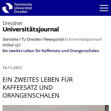
Zur Hauptnavigation springen
Zur Suche springen
Zum Inhalt springen
Breadcrumb-Menü
Startseite
TU Dresden
Newsportal
Universitätsjournal
Artikel UJ
Ein zweites Leben für Kaffeesatz und Orangenschalen
16.11.2021
EIN ZWEITES LEBEN FÜR
KAFFEESATZ UND
ORANGENSCHALEN