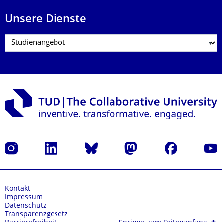
Unsere Dienste
Instagram
LinkedIn
Bluesky
Mastodon
Facebook
Yout
Kontakt
Impressum
Datenschutz
Transparenzgesetz