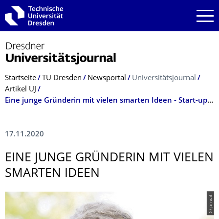
Zur Hauptnavigation springen
Zur Suche springen
Zum Inhalt springen
Breadcrumb-Menü
Startseite
TU Dresden
Newsportal
Universitätsjournal
Artikel UJ
Eine junge Gründerin mit vielen smarten Ideen - Start-up von TUD-Studentin Lilith Diringer zum Reisen mit Elektro-Fahrzeugen
17.11.2020
EINE JUNGE GRÜNDERIN MIT VIELEN
SMARTEN IDEEN
© privat