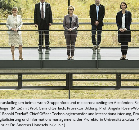
ratskollegium beim ersten Gruppenfoto und mit coronabedingten Abständen: Rek
inger (Mitte) mit Prof. Gerald Gerlach, Prorektor Bildung, Prof. Angela Rösen-Wol
. Ronald Tetzlaff, Chief Officer Technologietransfer und Internationalisierung, Pro
igitalisierung und Informationsmanagement, der Prorektorin Universitätskultur, P
zler Dr. Andreas Handschuh (v.l.n.r.).