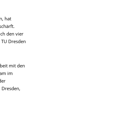
n, hat
chärft.
ich den vier
r TU Dresden
beit mit den
Team im
der
U Dresden,