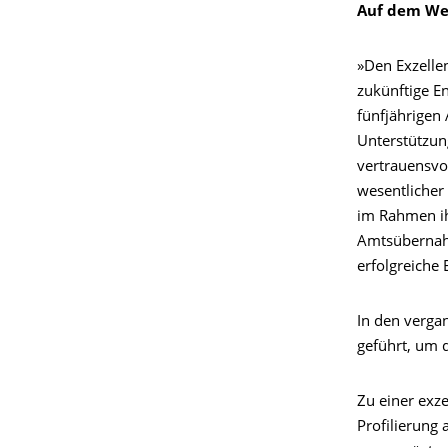
Auf dem Weg
»Den Exzelle
zukünftige En
fünfjährigen 
Unterstützung
vertrauensvo
wesentlicher 
im Rahmen ih
Amtsübernahme
erfolgreiche 
In den verga
geführt, um 
Zu einer exz
Profilierung