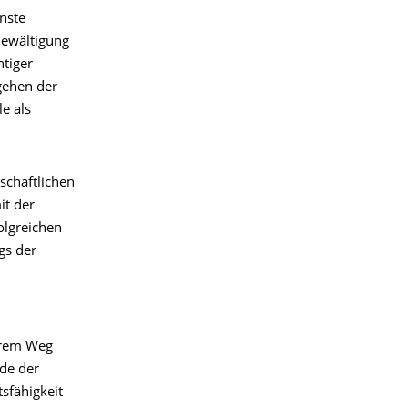
nste
Bewältigung
htiger
gehen der
e als
lschaftlichen
it der
olgreichen
gs der
serem Weg
nde der
tsfähigkeit