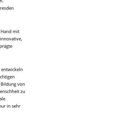
n.
Dresden
n Hand mit
innovative,
prägte
t entwickeln
ichtigen
, Bildung von
Menschheit zu
ale
ur in sehr