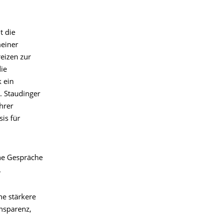
t die
meiner
eizen zur
ie
 ein
. Staudinger
hrer
is für
he Gespräche
.
ne stärkere
ansparenz,