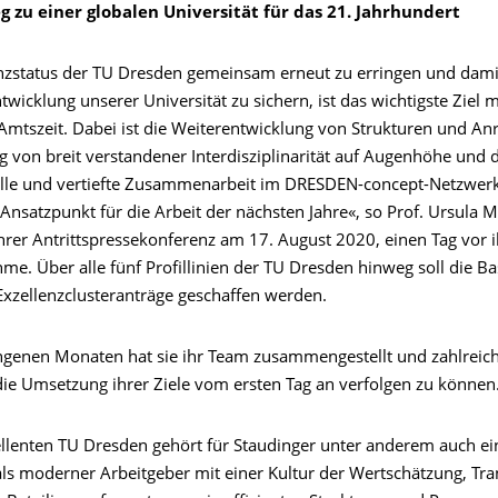
 zu einer globalen Universität für das 21. Jahrhundert
nzstatus der TU Dresden gemeinsam erneut zu erringen und dami
twicklung unserer Universität zu sichern, ist das wichtigste Ziel 
Amtszeit. Dabei ist die Weiterentwicklung von Strukturen und Anr
 von breit verstandener Interdisziplinarität auf Augenhöhe und d
lle und vertiefte Zusammenarbeit im DRESDEN-concept-Netzwerk
Ansatzpunkt für die Arbeit der nächsten Jahre«, so Prof. Ursula M
rer Antrittspressekonferenz am 17. August 2020, einen Tag vor i
. Über alle fünf Profillinien der TU Dresden hinweg soll die Bas
Exzellenzclusteranträge geschaffen werden.
ngenen Monaten hat sie ihr Team zusammengestellt und zahlreic
die Umsetzung ihrer Ziele vom ersten Tag an verfolgen zu können
ellenten TU Dresden gehört für Staudinger unter anderem auch ei
 als moderner Arbeitgeber mit einer Kultur der Wertschätzung, Tr