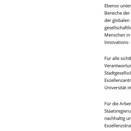
Ebenso unter
Bereiche der
der globalen
gesellschaft
Menschen in 
Innovations-
Für alle sich
Verantwortun
Stadtgesells
Exzellenzantr
Universität i
Für die Arbei
Staatsregier
nachhaltig un
Exzellenzstra