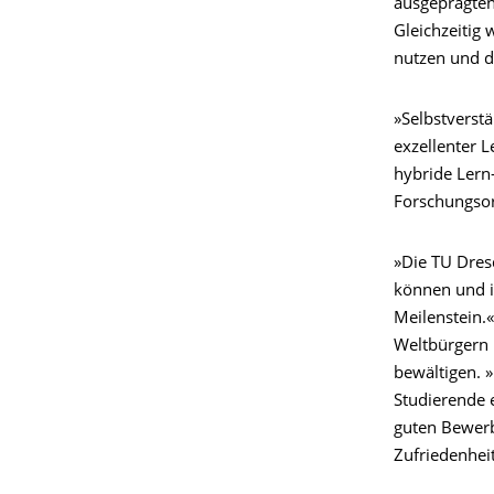
ausgeprägten
Gleichzeitig 
nutzen und d
»Selbstverst
exzellenter 
hybride Lern
Forschungsor
»Die TU Dresd
können und i
Meilenstein.
Weltbürgern 
bewältigen. »
Studierende e
guten Bewerb
Zufriedenhei