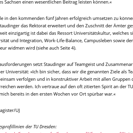
es Sachsen einen wesentlichen Beitrag leisten können.«
le in den kommenden fünf Jahren erfolgreich umsetzen zu könne
taudinger das Rektorat erweitert und den Zuschnitt der Ämter ges
it einzigartig ist dabei das Ressort Universitätskultur, welches s
rsität und Integration, Work-Life-Balance, Campusleben sowie de
kteur widmen wird (siehe auch Seite 4).
rausforderungen setzt Staudinger auf Teamgeist und Zusammenar
er Universität: »Ich bin sicher, dass wir die genannten Ziele als 
einsam verfolgen und in konstruktiver Arbeit mit allen Gruppen 
rreichen werden. Ich vertraue auf den oft zitierten Spirit an der T
 mich bereits in den ersten Wochen vor Ort spürbar war.«
agister/UJ
sprofillinien der TU Dresden: