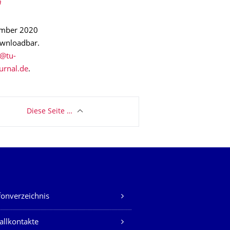
n
tember 2020
ownloadbar.
urnal.de
.
Diese Seite …
fonverzeichnis
allkontakte