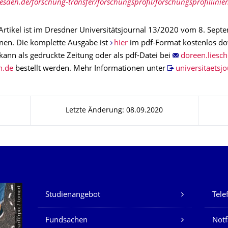
resden.de/forschung-transfer/forschungsprofil/forschungsprofillinie
Artikel ist im Dresdner Universitätsjournal 13/2020 vom 8. Sep
nen. Die komplette Ausgabe ist
hier
im pdf-Format kostenlos d
kann als gedruckte Zeitung oder als pdf-Datei bei
bestellt werden. Mehr Informationen unter
universitaetsjo
Letzte Änderung: 08.09.2020
Unsere Dienste
© Smarterpix / tomert
Studienangebot
Tele
Fundsachen
Notf