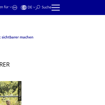
en für
DE
Suche
t sichtbarer machen
RER
© Robert Lohse