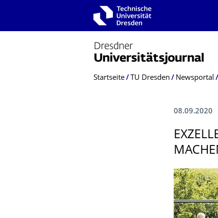
Zur Hauptnavigation springen
Zur Suche springen
Zum Inhalt springen
Breadcrumb-Menü
Startseite
TU Dresden
Newsportal
08.09.2020
EXZELL
MACHE