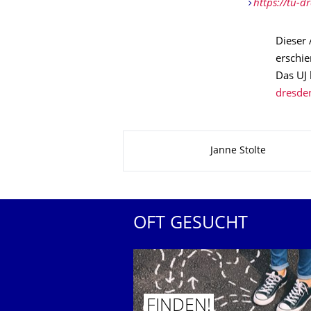
https://tu-d
Dieser 
erschie
Das UJ 
Zu dieser Seite
Janne Stolte
OFT GESUCHT
FINDEN!