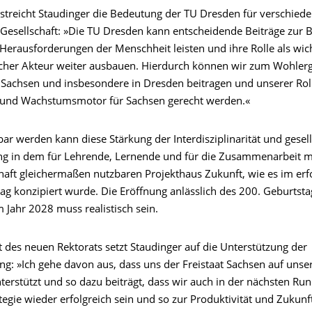
streicht Staudinger die Bedeutung der TU Dresden für verschiede
 Gesellschaft: »Die TU Dresden kann entscheidende Beiträge zur 
 Herausforderungen der Menschheit leisten und ihre Rolle als wic
licher Akteur weiter ausbauen. Hierdurch können wir zum Wohler
Sachsen und insbesondere in Dresden beitragen und unserer Roll
 und Wachstumsmotor für Sachsen gerecht werden.«
tbar werden kann diese Stärkung der Interdisziplinarität und gesel
g in dem für Lehrende, Lernende und für die Zusammenarbeit m
chaft gleichermaßen nutzbaren Projekthaus Zukunft, wie es im erf
ag konzipiert wurde. Die Eröffnung anlässlich des 200. Geburtsta
m Jahr 2028 muss realistisch sein.
t des neuen Rektorats setzt Staudinger auf die Unterstützung der
ung: »Ich gehe davon aus, dass uns der Freistaat Sachsen auf un
terstützt und so dazu beiträgt, dass wir auch in der nächsten Ru
tegie wieder erfolgreich sein und so zur Produktivität und Zukunf