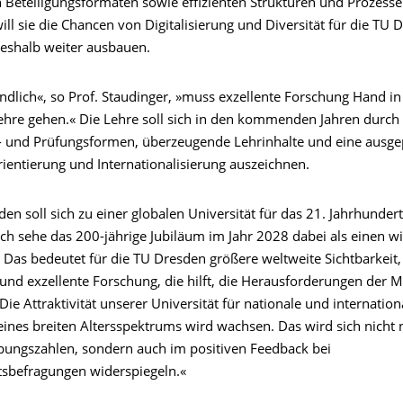
 Beteiligungsformaten sowie effizienten Strukturen und Prozesse
will sie die Chancen von Digitalisierung und Diversität für die TU 
eshalb weiter ausbauen.
ändlich«, so Prof. Staudinger, »muss exzellente Forschung Hand i
Lehre gehen.« Die Lehre soll sich in den kommenden Jahren durch 
- und Prüfungsformen, überzeugende Lehrinhalte und eine ausge
ientierung und Internationalisierung auszeichnen.
en soll sich zu einer globalen Universität für das 21. Jahrhunder
ch sehe das 200-jährige Jubiläum im Jahr 2028 dabei als einen w
« Das bedeutet für die TU Dresden größere weltweite Sichtbarkeit
und exzellente Forschung, die hilft, die Herausforderungen der 
Die Attraktivität unserer Universität für nationale und internation
ines breiten Altersspektrums wird wachsen. Das wird sich nicht n
ungszahlen, sondern auch im positiven Feedback bei
tsbefragungen widerspiegeln.«