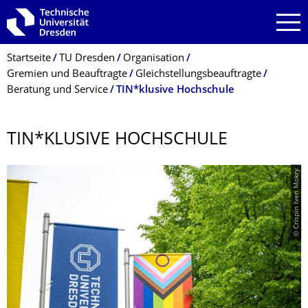
Zur Hauptnavigation springen
Zur Suche springen
Zum Inhalt springen
Breadcrumb-Menü
Startseite
TU Dresden
Organisation
Gremien und Beauftragte
Gleichstellungsbeauftragte
Beratung und Service
TIN*klusive Hochschule
TIN*KLUSIVE HOCHSCHULE
© Crispin Iven Mokry