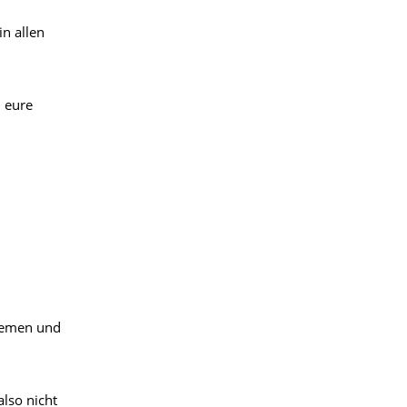
n allen
 eure
blemen und
lso nicht