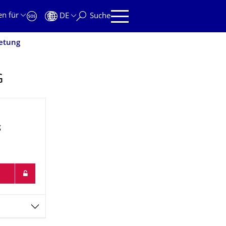
en für
DE
Suche
retung
G
g