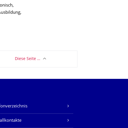
fonisch,
Ausbildung,
Diese Seite …
fonverzeichnis
allkontakte