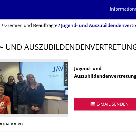
Information
n
Gremien und Beauftragte
Jugend- und Auszubildendenvert
- UND AUSZUBILDENDEN­VERTRETUN
© Matti Geyer
Name
Jugend- und
Auszubildendenvertretun
E-MAIL SENDEN
ormationen