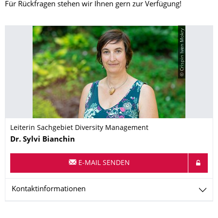
Für Rückfragen stehen wir Ihnen gern zur Verfügung!
© Crispin Iven Mokry
Leiterin Sachgebiet Diversity Management
Name
Dr.
Sylvi
Bianchin
E-MAIL SENDEN
Kontaktinformationen