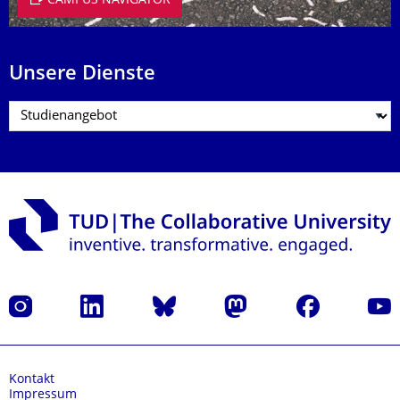
CAMPUS NAVIGATOR
Unsere Dienste
Instagram
LinkedIn
Bluesky
Mastodon
Facebook
Yout
Kontakt
Impressum