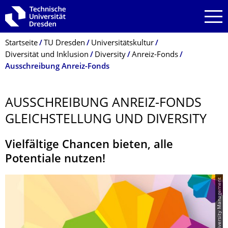
Zur Hauptnavigation springen
Zur Suche springen
Zum Inhalt springen
Breadcrumb-Menü
Startseite
TU Dresden
Universitätskultur
Diversität und Inklusion
Diversity
Anreiz-Fonds
Ausschreibung Anreiz-Fonds
AUSSCHREIBUNG ANREIZ-FONDS
GLEICHSTELLUNG UND DIVERSITY
Vielfältige Chancen bieten, alle
Potentiale nutzen!
© Sachgebiet Diversity Management