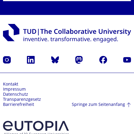
Instagram
LinkedIn
Bluesky
Mastodon
Facebook
Yout
Kontakt
Impressum
Datenschutz
Transparenzgesetz
Springe zum Seitenanfang
Barrierefreiheit