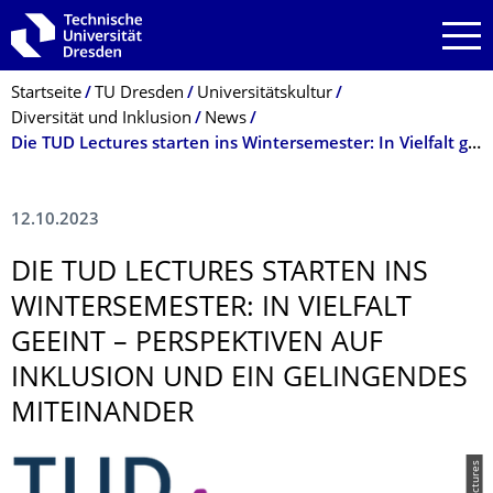
Zur Hauptnavigation springen
Zur Suche springen
Zum Inhalt springen
Breadcrumb-Menü
Startseite
TU Dresden
Universitätskultur
Diversität und Inklusion
News
Die TUD Lectures starten ins Wintersemester: In Vielfalt geeint – Perspektiven auf Inklusion und ein gelingendes Miteinander
12.10.2023
DIE TUD LECTURES STARTEN INS
WINTERSEMESTER: IN VIELFALT
GEEINT – PERSPEKTIVEN AUF
INKLUSION UND EIN GELINGENDES
MITEINANDER