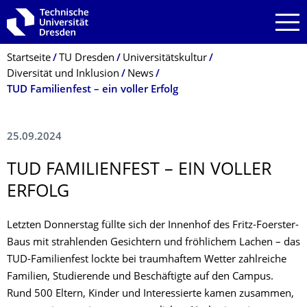
Zur Hauptnavigation springen
Zur Suche springen
Zum Inhalt springen
Breadcrumb-Menü
Startseite
TU Dresden
Universitätskultur
Diversität und Inklusion
News
TUD Familienfest – ein voller Erfolg
25.09.2024
TUD FAMILIENFEST – EIN VOLLER
ERFOLG
Letzten Donnerstag füllte sich der Innenhof des Fritz-Foerster-
Baus mit strahlenden Gesichtern und fröhlichem Lachen – das
TUD-Familienfest lockte bei traumhaftem Wetter zahlreiche
Familien, Studierende und Beschäftigte auf den Campus.
Rund 500 Eltern, Kinder und Interessierte kamen zusammen,