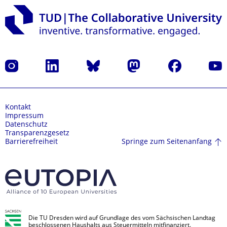
Instagram
LinkedIn
Bluesky
Mastodon
Facebook
Yout
Kontakt
Impressum
Datenschutz
Transparenzgesetz
Springe zum Seitenanfang
Barrierefreiheit
Die TU Dresden wird auf Grundlage des vom Sächsischen Landtag
beschlossenen Haushalts aus Steuermitteln mitfinanziert.