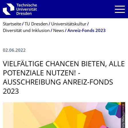
Zur Hauptnavigation springen
Zur Suche springen
Zum Inhalt springen
Breadcrumb-Menü
Startseite
TU Dresden
Universitätskultur
Diversität und Inklusion
News
Anreiz-Fonds 2023
02.06.2022
VIELFÄLTIGE CHANCEN BIETEN, ALLE
POTENZIALE NUTZEN! -
AUSSCHREIBUNG ANREIZ-FONDS
2023