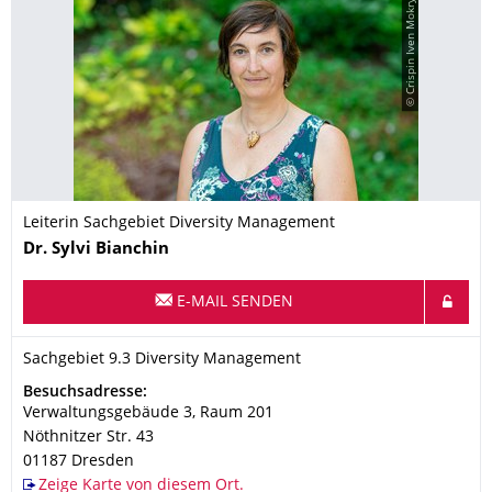
© Crispin Iven Mokry
Leiterin Sachgebiet Diversity Management
Name
Dr.
Sylvi
Bianchin
E-MAIL SENDEN
Organisationsname
Sachgebiet 9.3 Diversity Management
Sachgebiet 9.3 Diversity Management
Adresse
Besuchsadresse:
Verwaltungsgebäude 3, Raum 201
Nöthnitzer Str. 43
01187
Dresden
Zeige Karte von diesem Ort.