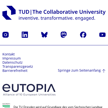
Instagram
LinkedIn
Bluesky
Mastodon
Facebook
Yout
Kontakt
Impressum
Datenschutz
Transparenzgesetz
Springe zum Seitenanfang
Barrierefreiheit
Die TU Dresden wird auf Grundlage des vom Sächsischen Landtag