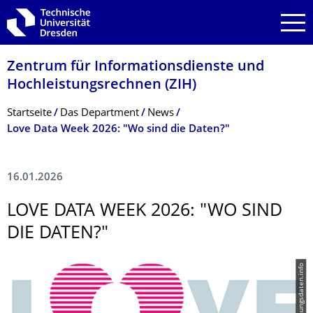
Zur Hauptnavigation springen
Zur Suche springen
Zum Inhalt springen
Zentrum für Informations­dienste und
Hochleistungs­rechnen (ZIH)
Breadcrumb-Menü
Startseite
Das Department
News
Love Data Week 2026: "Wo sind die Daten?"
16.01.2026
LOVE DATA WEEK 2026: "WO SIND
DIE DATEN?"
© forschungsdaten.info