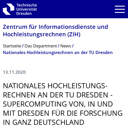
Zur Hauptnavigation springen
Zur Suche springen
Zum Inhalt springen
Zentrum für Informations­dienste und
Hochleistungs­rechnen (ZIH)
Breadcrumb-Menü
Startseite
Das Department
News
Nationales Hochleistungsrechnen an der TU Dresden
13.11.2020
NATIONALES HOCHLEISTUNGS­
RECHNEN AN DER TU DRESDEN -
SUPERCOMPUTING VON, IN UND
MIT DRESDEN FÜR DIE FORSCHUNG
IN GANZ DEUTSCHLAND