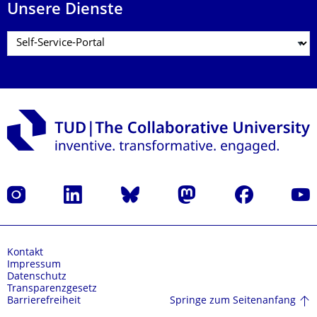
Unsere Dienste
Instagram
LinkedIn
Bluesky
Mastodon
Facebook
Yout
Kontakt
Impressum
Datenschutz
Transparenzgesetz
Springe zum Seitenanfang
Barrierefreiheit