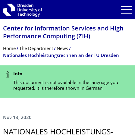
Skip to main navigation
Skip to search
Skip to content
Center for Information Services and High
Performance Computing (ZIH)
Breadcrumb Menu
Home
The Department
News
Nationales Hochleistungsrechnen an der TU Dresden
Status Message
Info
This document is not available in the language you
requested. It is therefore shown in German.
Nov 13, 2020
NATIONALES HOCHLEISTUNGS­