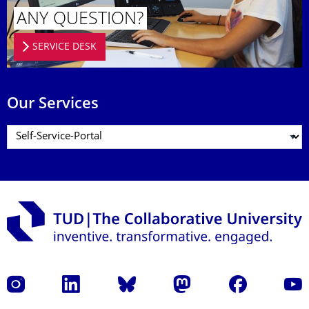
ANY QUESTION?
SERVICE DESK
Our Services
Instagram
LinkedIn
Bluesky
Mastodon
Facebook
YouT