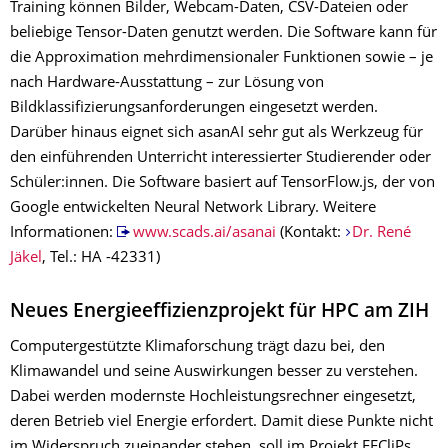
Training können Bilder, Webcam-Daten, CSV-Dateien oder
beliebige Tensor-Daten genutzt werden. Die Software kann für
die Approximation mehrdimensionaler Funktionen sowie – je
nach Hardware-Ausstattung – zur Lösung von
Bildklassifizierungsanforderungen eingesetzt werden.
Darüber hinaus eignet sich asanAI sehr gut als Werkzeug für
den einführenden Unterricht interessierter Studierender oder
Schüler:innen. Die Software basiert auf TensorFlow.js, der von
Google entwickelten Neural Network Library. Weitere
Informationen:
www.scads.ai/asanai
(Kontakt:
Dr. René
Jäkel
, Tel.: HA -42331)
Neues Energieeffizienzprojekt für HPC am ZIH
Computergestützte Klimaforschung trägt dazu bei, den
Klimawandel und seine Auswirkungen besser zu verstehen.
Dabei werden modernste Hochleistungsrechner eingesetzt,
deren Betrieb viel Energie erfordert. Damit diese Punkte nicht
im Widerspruch zueinander stehen, soll im Projekt EECliPs