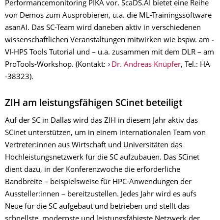
Performancemonitoring PIKA vor. ScaDS.AI bietet eine Reihe
von Demos zum Ausprobieren, u.a. die ML-Trainingssoftware
asanAI. Das SC-Team wird daneben aktiv in verschiedenen
wissenschaftlichen Veranstaltungen mitwirken wie bspw. am ­
VI-HPS Tools Tutorial und – u.a. zusammen mit dem DLR – am
ProTools-Workshop. (Kontakt:
Dr. Andreas Knüpfer
, Tel.: HA
-38323).
ZIH am leistungsfähigen SCinet beteiligt
Auf der SC in Dallas wird das ZIH in diesem Jahr aktiv das
SCinet unterstützen, um in einem internationalen Team von
Vertreter:innen aus Wirtschaft und Universitäten das
Hochleistungsnetzwerk für die SC aufzubauen. Das SCinet
dient dazu, in der Konferenzwoche die erforderliche
Bandbreite – beispielsweise für HPC-Anwendungen der
Aussteller:innen – bereitzustellen. Jedes Jahr wird es aufs
Neue für die SC aufgebaut und betrieben und stellt das
schnellste, modernste und leistungsfähigste Netzwerk der