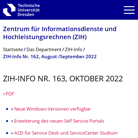
Zur Hauptnavigation springen
Zur Suche springen
Zum Inhalt springen
Zentrum für Informations­dienste und
Hochleistungs­rechnen (ZIH)
Breadcrumb-Menü
Startseite
Das Department
ZIH-Info
ZIH-Info Nr. 162, August /September 2022
ZIH-INFO NR. 163, OKTOBER 2022
PDF
Neue Windows-Versionen verfügbar
Erweiterung des neuen Self Service Portals
ACD für Service Desk und ServiceCenter Studium