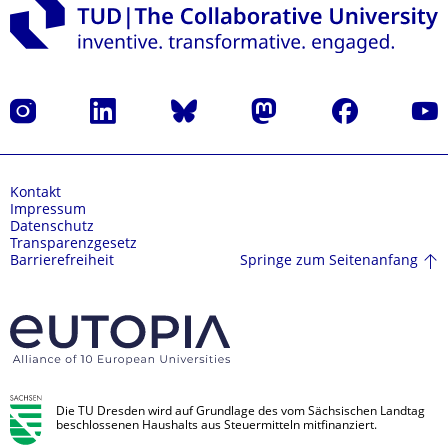
Instagram
LinkedIn
Bluesky
Mastodon
Facebook
Yout
Kontakt
Impressum
Datenschutz
Transparenzgesetz
Springe zum Seitenanfang
Barrierefreiheit
Die TU Dresden wird auf Grundlage des vom Sächsischen Landtag
beschlossenen Haushalts aus Steuermitteln mitfinanziert.