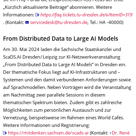
sie im FAQ-Portal die entsprechenden RSS Feeds der Liste
„Kürzlich aktualisierte Beiträge“ abonnieren. Weitere
Informationen:
https://faq.tickets.tu-dresden.de/v/ItemID=319
. (Kontakt:
, Tel.: HA -40000)
From Distributed Data to Large AI Models
Am 30. Mai 2024 laden die Sächsische Staatskanzlei und
ScaDS.AI Dresden / Leipzig zur KI-Netzwerkveranstaltung
„From Distributed Data to Large AI Models“ in Dresden ein.
Der thematische Fokus liegt auf KI-Infrastrukturen und –
Systemen und den damit verbundenen Anforderungen sowie
auf Sprachmodellen. Neben Vorträgen wird die Veranstaltung
am Nachmittag zwei parallele Sessions in diesem
thematischen Spektrum bieten. Zudem gibt es zahlreiche
Möglichkeiten zum persönlichen Austausch und zur
Vernetzung, beispielsweise im Rahmen eines World Cafés.
Weitere Informationen und Registrierung:
https://mitdenken.sachsen.de/scads-ai
(Kontakt:
Dr. René