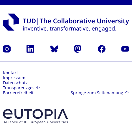
Instagram
LinkedIn
Bluesky
Mastodon
Facebook
Yout
Kontakt
Impressum
Datenschutz
Transparenzgesetz
Springe zum Seitenanfang
Barrierefreiheit