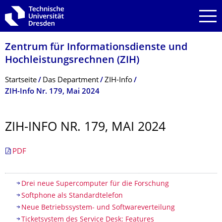
Zur Hauptnavigation springen
Zur Suche springen
Zum Inhalt springen
Zentrum für Informations­dienste und
Hochleistungs­rechnen (ZIH)
Breadcrumb-Menü
Startseite
Das Department
ZIH-Info
ZIH-Info Nr. 179, Mai 2024
ZIH-INFO NR. 179, MAI 2024
PDF
Inhaltsverzeichnis
Drei neue Supercomputer für die Forschung
Softphone als Standardtelefon
Neue Betriebssystem- und Softwareverteilung
Ticketsystem des Service Desk: Features