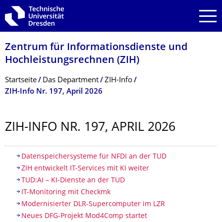
Zur Hauptnavigation springen
Zur Suche springen
Zum Inhalt springen
Zentrum für Informations­dienste und
Hochleistungs­rechnen (ZIH)
Breadcrumb-Menü
Startseite
Das Department
ZIH-Info
ZIH-Info Nr. 197, April 2026
ZIH-INFO NR. 197, APRIL 2026
Inhaltsverzeichnis
Datenspeichersysteme für NFDI an der TUD
ZIH entwickelt IT-Services mit KI weiter
TUD:AI – KI-Dienste an der TUD
IT-Monitoring mit Checkmk
Modernisierter DLR-Supercomputer im LZR
Neues DFG-Projekt Mod4Comp startet