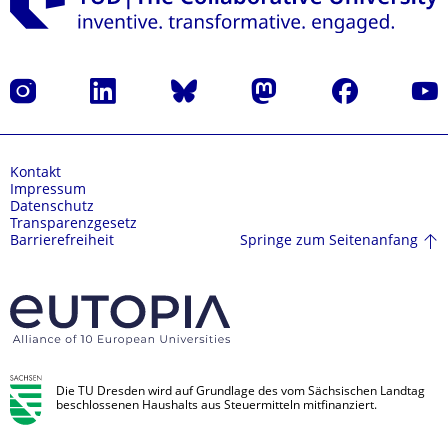
Instagram
LinkedIn
Bluesky
Mastodon
Facebook
Yout
Kontakt
Impressum
Datenschutz
Transparenzgesetz
Springe zum Seitenanfang
Barrierefreiheit
Die TU Dresden wird auf Grundlage des vom Sächsischen Landtag
beschlossenen Haushalts aus Steuermitteln mitfinanziert.