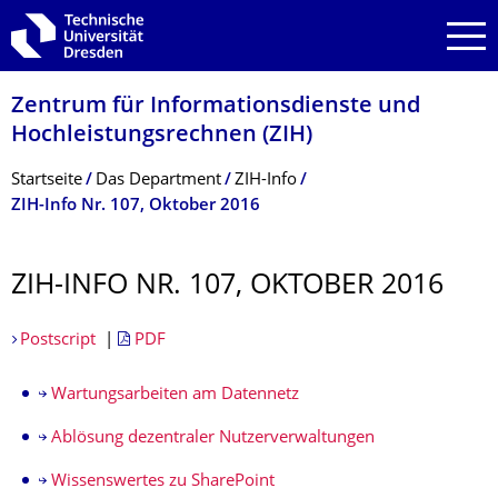
Zur Hauptnavigation springen
Zur Suche springen
Zum Inhalt springen
Zentrum für Informations­dienste und
Hochleistungs­rechnen (ZIH)
Breadcrumb-Menü
Startseite
Das Department
ZIH-Info
ZIH-Info Nr. 107, Oktober 2016
ZIH-INFO NR. 107, OKTOBER 2016
Postscript
|
PDF
Wartungsarbeiten am Datennetz
Ablösung dezentraler Nutzerverwaltungen
Wissenswertes zu SharePoint