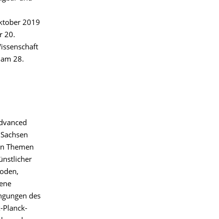
Oktober 2019
r 20.
Wissenschaft
 am 28.
Advanced
 Sachsen
gen Themen
ünstlicher
hoden,
dene
ingungen des
-Planck-