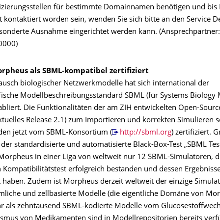
fizierungsstellen für bestimmte Domainnamen benötigen und bis
 kontaktiert worden sein, wenden Sie sich bitte an den Service D
esonderte Ausnahme eingerichtet werden kann. (Ansprechpartner:
40000)
rpheus als SBML-kompatibel zertifiziert
ausch biologischer Netzwerkmodelle hat sich international der
ische Modellbeschreibungsstandard SBML (für Systems Biology
abliert. Die Funktionalitäten der am ZIH entwickelten Open-Sour
tuelles Release 2.1) zum Importieren und korrekten Simulieren 
den jetzt vom SBML-Konsortium (
http://sbml.org
) zertifiziert.
st der standardisierte und automatisierte Black-Box-Test „SBML Test
 Morpheus in einer Liga von weltweit nur 12 SBML-Simulatoren, d
Kompatibilitätstest erfolgreich bestanden und dessen Ergebniss
t haben. Zudem ist Morpheus derzeit weltweit der einzige Simulat
mliche und zellbasierte Modelle (die eigentliche Domäne von Mo
r als zehntausend SBML-kodierte Modelle vom Glucosestoffwech
mus von Medikamenten sind in Modellrepositorien bereits verf