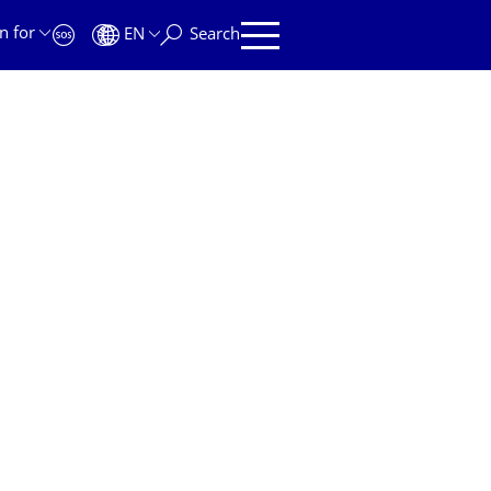
n for
EN
Search