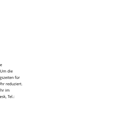
ie
. Um die
szeiten für
hr reduziert.
Uhr im
sk, Tel.: