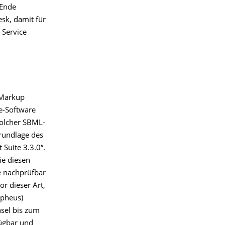
 Ende
esk, damit für
 Service
 Markup
ce-Software
solcher SBML-
 Grundlage des
 Suite 3.3.0“.
ie diesen
e nachprüfbar
or dieser Art,
rpheus)
sel bis zum
ügbar und