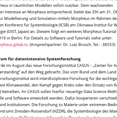
heus in räumlichen Modellen sofort nutzbar. Dem wachsenden
len Interesse an Morpheus entsprechend, bietet das ZIH am 31. 
 zur Modellierung und Simulation mittels Morpheus im Rahmen de
len Konferenz für Systembiologie (ICSB) am Okinawa-Institut für 
ie (OIST, Japan) an. Diesem folgt ein weiteres Morpheus-Tutorial
 in Berlin. Für Details zu Software und Tutorials siehe unter:
rpheus.gitlab.io
. (Ansprechpartner: Dr. Lutz Brusch, Tel.: -38553)
rum für datenintensive Systemforschung
urde im August das neue Forschungsinstitut CASUS – „Center for 
erstanding“ auf den Weg gebracht. Das vom Bund und dem Land
rschungsinstitut wird interdisziplinäre Forschung für die wichti
 wie Klimawandel, den Kampf gegen Krebs oder den Einsatz von K
KI) betreiben. An CASUS sollen hierfür neuartige Data Science Met
e und Software entwickelt werden. Dafür kooperieren verschie
und Institutionen: Die Forschung zu Materie unter extremen Bed
ntrums Dresden-Rossendorf (HZDR), die Systembiologie des Max