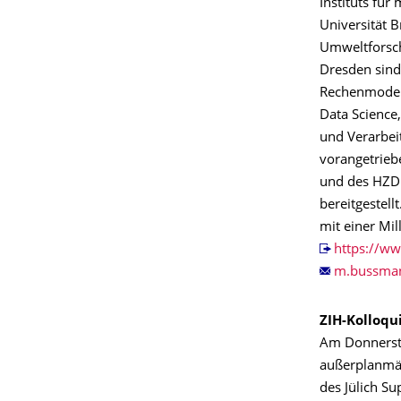
Instituts fü
Universität 
Umweltforsch
Dresden sind
Rechenmodell
Data Science
und Verarbei
vorangetrieb
und des HZDR
bereitgestel
mit einer Mil
https://ww
ZIH-Kolloq
Am Donnersta
außerplanmäß
des Jülich S