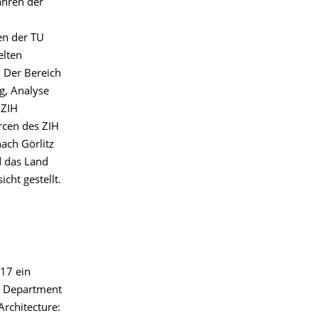
ahren der
en der TU
elten
 Der Bereich
g, Analyse
 ZIH
rcen des ZIH
ach Görlitz
d das Land
icht gestellt.
17 ein
y Department
rchitecture: