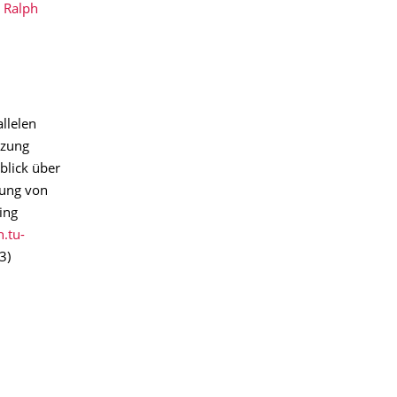
 Ralph
llelen
tzung
blick über
lung von
ing
h.tu-
3)