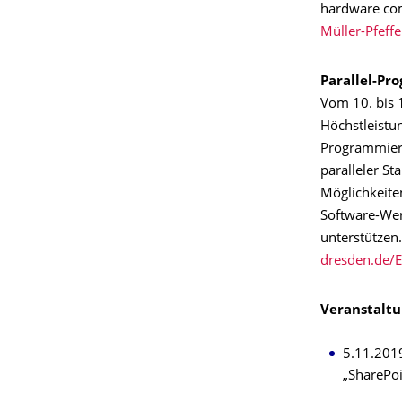
hardware comp
Müller-Pfeff
Parallel-Pr
Vom 10. bis 
Höchstleistu
Programmieru
paralleler S
Möglichkeite
Software-Wer
unterstützen
dresden.de/
Veranstalt
5.11.201
„SharePo