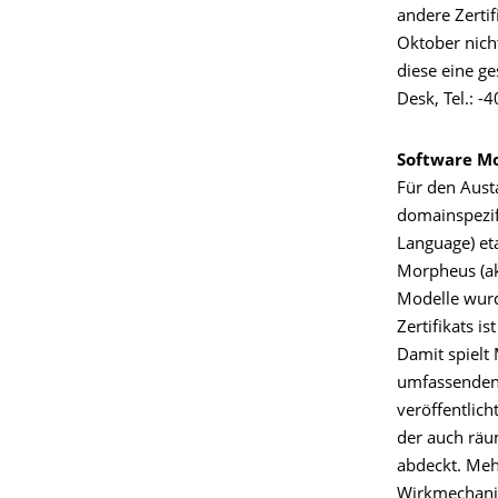
andere Zerti
Oktober nicht
diese eine g
Desk, Tel.: -
Software Mo
Für den Aust
domainspezif
Language) et
Morpheus (ak
Modelle wur
Zertifikats i
Damit spielt
umfassenden 
veröffentlich
der auch räu
abdeckt. Meh
Wirkmechanis