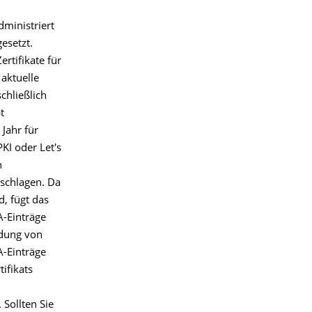
ministriert
esetzt.
rtifikate für
aktuelle
schließlich
t
Jahr für
KI oder Let's
n
rschlagen. Da
, fügt das
A-Einträge
ndung von
-Einträge
ifikats
Sollten Sie