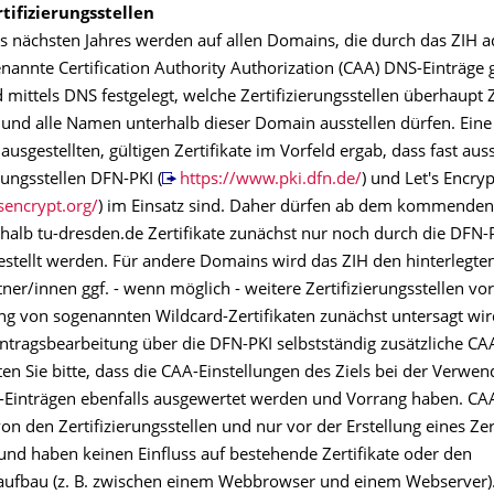
tifizierungsstellen
s nächsten Jahres werden auf allen Domains, die durch das ZIH ad
annte Certification Authority Authorization (CAA) DNS-Einträge g
mittels DNS festgelegt, welche Zertifizierungsstellen überhaupt Ze
und alle Namen unterhalb dieser Domain ausstellen dürfen. Eine 
 ausgestellten, gültigen Zertifikate im Vorfeld ergab, dass fast aus
erungsstellen DFN-PKI (
https://www.pki.dfn.de/
) und Let's Encryp
tsencrypt.org/
) im Einsatz sind. Daher dürfen ab dem kommenden 
alb tu-dresden.de Zertifikate zunächst nur noch durch die DFN-P
estellt werden. Für andere Domains wird das ZIH den hinterlegte
er/innen ggf. - wenn möglich - weitere Zertifizierungsstellen vo
ng von sogenannten Wildcard-Zertifikaten zunächst untersagt wird
Antragsbearbeitung über die DFN-PKI selbstständig zusätzliche CA
en Sie bitte, dass die CAA-Einstellungen des Ziels bei der Verwe
Einträgen ebenfalls ausgewertet werden und Vorrang haben. CAA
n den Zertifizierungsstellen und nur vor der Erstellung eines Zert
und haben keinen Einfluss auf bestehende Zertifikate oder den
ufbau (z. B. zwischen einem Webbrowser und einem Webserver). 