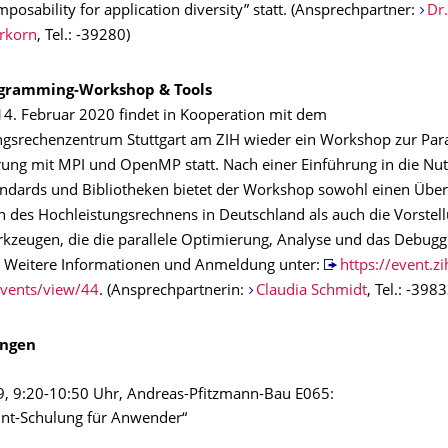
osability for application diversity” statt. (Ansprechpartner:
Dr.
erkorn
, Tel.: -39280)
ogramming-Workshop & Tools
14. Februar 2020 findet in Kooperation mit dem
ngsrechenzentrum Stuttgart am ZIH wieder ein Workshop zur Para
ng mit MPI und OpenMP statt. Nach einer Einführung in die Nu
tandards und Bibliotheken bietet der Workshop sowohl einen Über
n des Hochleistungsrechnens in Deutschland als auch die Vorstel
kzeugen, die die parallele Optimierung, Analyse und das Debugg
. Weitere Informationen und Anmeldung unter:
https://event.zi
Events/view/44
. (Ansprechpartnerin:
Claudia Schmidt
, Tel.: -3983
ungen
9, 9:20-10:50 Uhr, Andreas-Pfitzmann-Bau E065:
int-Schulung für Anwender“