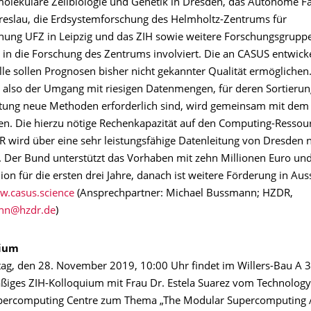
r molekulare Zellbiologie und Genetik in Dresden, das Autonome F
Breslau, die Erdsystemforschung des Helmholtz-Zentrums für
ung UFZ in Leipzig und das ZIH sowie weitere Forschungsgrupp
 in die Forschung des Zentrums involviert. Die an CASUS entwick
e sollen Prognosen bisher nicht gekannter Qualität ermöglichen.
, also der Umgang mit riesigen Datenmengen, für deren Sortierun
tung neue Methoden erforderlich sind, wird gemeinsam mit dem
en. Die hierzu nötige Rechenkapazität auf den Computing-Ressou
 wird über eine sehr leistungsfähige Datenleitung von Dresden n
lt. Der Bund unterstützt das Vorhaben mit zehn Millionen Euro un
lion für die ersten drei Jahre, danach ist weitere Förderung in Auss
w.casus.science
(Ansprechpartner: Michael Bussmann; HZDR,
)
uium
g, den 28. November 2019, 10:00 Uhr findet im Willers-Bau A 3
iges ZIH-Kolloquium mit Frau Dr. Estela Suarez vom Technolog
upercomputing Centre zum Thema „The Modular Supercomputing A