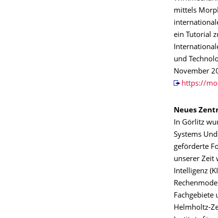
mittels Morp
internationa
ein Tutorial
Internationa
und Technolog
November 2019
https://mo
Neues Zent
In Görlitz w
Systems Und
geförderte Fo
unserer Zeit
Intelligenz (
Rechenmodell
Fachgebiete 
Helmholtz-Ze