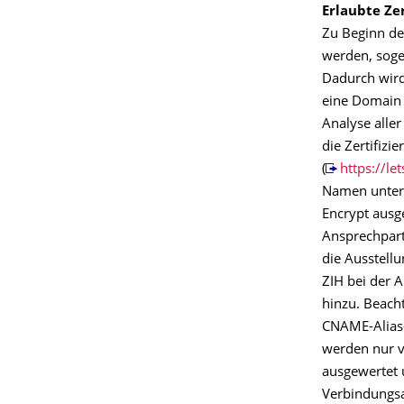
Erlaubte Zer
Zu Beginn de
werden, sogen
Dadurch wird 
eine Domain 
Analyse aller
die Zertifizi
(
https://le
Namen unterh
Encrypt ausg
Ansprechpartn
die Ausstellu
ZIH bei der 
hinzu. Beacht
CNAME-Alias-
werden nur vo
ausgewertet 
Verbindungsa