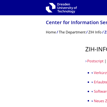
Skip to main navigation
Skip to search
Skip to content
Center for Information Se
Breadcrumb Menu
Home
The Department
ZIH Info
Z
ZIH-IN
Postscript
Verkürz
Erlaubte
Softwar
Neues Z