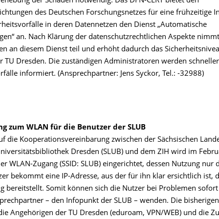
 Behebung der Schäden notwendig. Das DFN-CERT bietet den
richtungen des Deutschen Forschungsnetzes für eine frühzeitige 
erheitsvorfälle in deren Datennetzen den Dienst „Automatische
n“ an. Nach Klärung der datenschutzrechtlichen Aspekte nimmt 
en an diesem Dienst teil und erhöht dadurch das Sicherheitsnive
r TU Dresden. Die zuständigen Administratoren werden schneller 
rfälle informiert. (Ansprechpartner: Jens Syckor, Tel.: -32988)
ng zum WLAN für die Benutzer der SLUB
f die Kooperationsvereinbarung zwischen der Sächsischen Lande
Universitätsbibliothek Dresden (SLUB) und dem ZIH wird im Febru
er WLAN-Zugang (SSID: SLUB) eingerichtet, dessen Nutzung nur 
tzer bekommt eine IP-Adresse, aus der für ihn klar ersichtlich ist,
 bereitstellt. Somit können sich die Nutzer bei Problemen sofort
sprechpartner – den Infopunkt der SLUB – wenden. Die bisherig
die Angehörigen der TU Dresden (eduroam, VPN/WEB) und die Zu