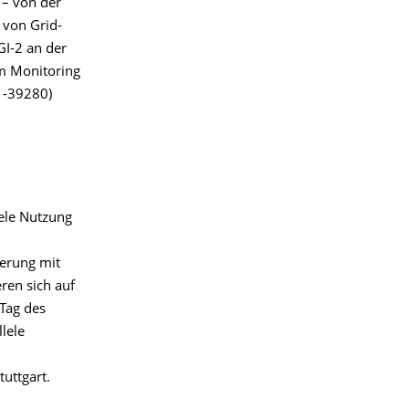
 – von der
 von Grid-
GI-2 an der
m Monitoring
: -39280)
lele Nutzung
ierung mit
ren sich auf
 Tag des
lele
uttgart.