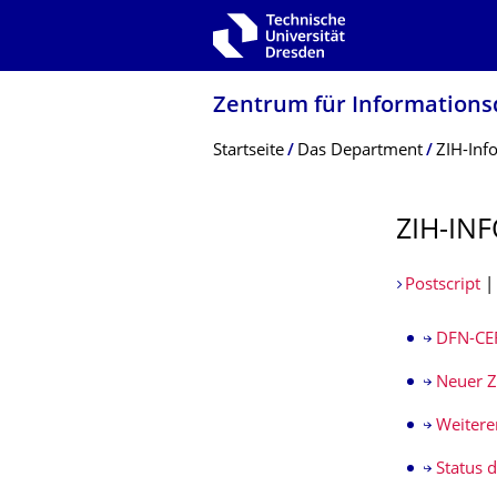
Zur Hauptnavigation springen
Zur Suche springen
Zum Inhalt springen
Zentrum für Informations­
Breadcrumb-Menü
Startseite
Das Department
ZIH-Inf
ZIH-INF
Postscript
DFN-CER
Neuer Z
Weitere
Status 