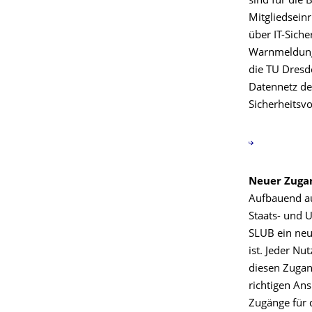
sind für die
Mitgliedsein
über IT-Sich
Warnmeldunge
die TU Dresd
Datennetz de
Sicherheitsvo
Neuer Zuga
Aufbauend au
Staats- und 
SLUB ein neu
ist. Jeder Nu
diesen Zugang
richtigen An
Zugänge für 