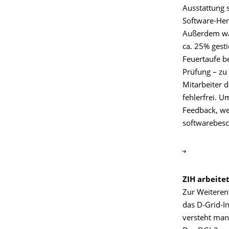
Ausstattung s
Software-Her
Außerdem war
ca. 25% gest
Feuertaufe be
Prüfung – zu
Mitarbeiter 
fehlerfrei. U
Feedback, we
softwarebesc
ZIH arbeite
Zur Weiteren
das D-Grid-In
versteht man