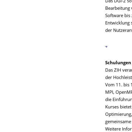
Das DGI-2 so
Bearbeitung 
Software bis
Entwicklung
der Nutzeran
Schulungen 
Das ZIH vera
der Hochleis
Vom 11. bis 
MPI, OpenMP 
die Einführu
Kurses bietet
Optimierung,
gemeinsame V
Weitere Info