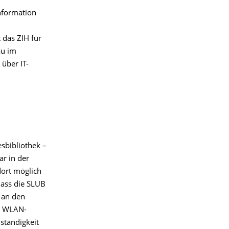
Information
das ZIH für
au im
über IT-
sbibliothek –
ar in der
dort möglich
 dass die SLUB
 an den
en WLAN-
ständigkeit