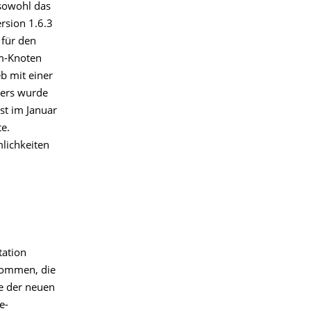
sowohl das
rsion 1.6.3
 für den
rm-Knoten
b mit einer
lers wurde
rst im Januar
e.
lichkeiten
tation
nommen, die
e der neuen
e-