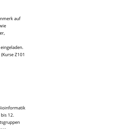
enmerk auf
wie
er,
 eingeladen.
e (Kurse Z101
Bioinformatik
 bis 12.
itsgruppen