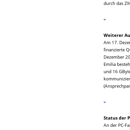
durch das ZIH
Weiterer A
Am 17. Dezem
finanzierte 
Dezember 200
Emilia beste
und 16 GByte
kommuniziere
(Ansprechpart
Status der 
An der PC-F