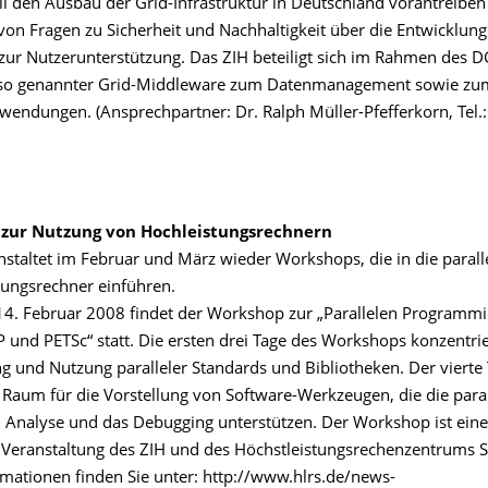
ll den Ausbau der Grid-Infrastruktur in Deutschland vorantreiben
von Fragen zu Sicherheit und Nachhaltigkeit über die Entwicklung
 zur Nutzerunterstützung. Das ZIH beteiligt sich im Rahmen des D
 so genannter Grid-Middleware zum Datenmanagement sowie zu
wendungen. (Ansprechpartner: Dr. Ralph Müller-Pfefferkorn, Tel.
zur Nutzung von Hochleistungsrechnern
nstaltet im Februar und März wieder Workshops, die in die paral
tungsrechner einführen.
14. Februar 2008 findet der Workshop zur „Parallelen Programm
und PETSc“ statt. Die ersten drei Tage des Workshops konzentrie
ng und Nutzung paralleler Standards und Bibliotheken. Der vierte
 Raum für die Vorstellung von Software-Werkzeugen, die die paral
 Analyse und das Debugging unterstützen. Der Workshop ist eine
eranstaltung des ZIH und des Höchstleistungsrechenzentrums St
rmationen finden Sie unter: http://www.hlrs.de/news-