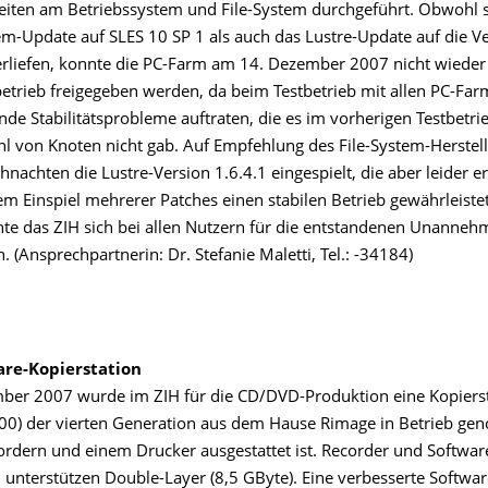
iten am Betriebssystem und File-System durchgeführt. Obwohl 
em-Update auf SLES 10 SP 1 als auch das Lustre-Update auf die Ve
rliefen, konnte die PC-Farm am 14. Dezember 2007 nicht wieder
etrieb freigegeben werden, da beim Testbetrieb mit allen PC-Fa
e Stabilitätsprobleme auftraten, die es im vorherigen Testbetrie
hl von Knoten nicht gab. Auf Empfehlung des File-System-Herstel
nachten die Lustre-Version 1.6.4.1 eingespielt, die aber leider e
m Einspiel mehrerer Patches einen stabilen Betrieb gewährleistet
te das ZIH sich bei allen Nutzern für die entstandenen Unannehm
. (Ansprechpartnerin: Dr. Stefanie Maletti, Tel.: -34184)
re-Kopierstation
er 2007 wurde im ZIH für die CD/DVD-Produktion eine Kopiers
00) der vierten Generation aus dem Hause Rimage in Betrieb ge
ordern und einem Drucker ausgestattet ist. Recorder und Softwar
 unterstützen Double-Layer (8,5 GByte). Eine verbesserte Softwar