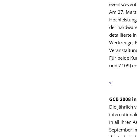
events/event
Am 27. März 
Hochleistung
der hardware
detaillierte
Werkzeuge, B
Veranstaltun
Für beide Ku
und Z109) erw
GCB 2008 in
Die jährlich 
internationa
in all ihren 
September i