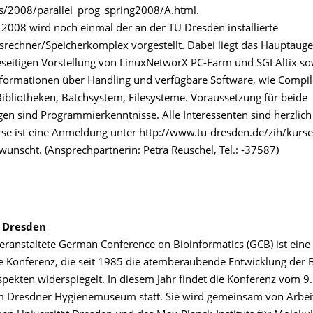
s/2008/parallel_prog_spring2008/A.html.
2008 wird noch einmal der an der TU Dresden installierte
srechner/Speicherkomplex vorgestellt. Dabei liegt das Hauptaug
seitigen Vorstellung von LinuxNetworX PC-Farm und SGI Altix so
 Informationen über Handling und verfügbare Software, wie Compil
ibliotheken, Batchsystem, Filesysteme. Voraussetzung für beide
gen sind Programmierkenntnisse. Alle Interessenten sind herzlich
rse ist eine Anmeldung unter http://www.tu-dresden.de/zih/kurs
ünscht. (Ansprechpartnerin: Petra Reuschel, Tel.: -37587)
 Dresden
veranstaltete German Conference on Bioinformatics (GCB) ist eine
le Konferenz, die seit 1985 die atemberaubende Entwicklung der 
Aspekten widerspiegelt. In diesem Jahr findet die Konferenz vom 9.
m Dresdner Hygienemuseum statt. Sie wird gemeinsam von Arbe