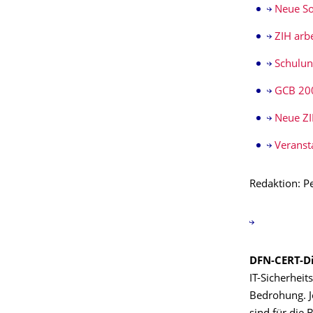
Neue So
ZIH arb
Schulun
GCB 200
Neue ZI
Veranst
Redaktion: P
DFN-CERT-D
IT-Sicherheit
Bedrohung. J