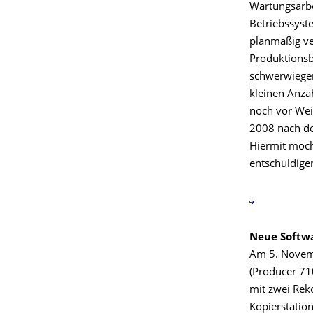
Wartungsarbe
Betriebssyst
planmäßig ve
Produktionsb
schwerwiegend
kleinen Anza
noch vor Weih
2008 nach de
Hiermit möch
entschuldigen
Neue Softwa
Am 5. Novemb
(Producer 71
mit zwei Rek
Kopierstation