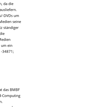
h, da die
usliefern.
Ds/-DVDs um
 Medien seine
tz ständiger
die
 Medien
r um ein
: -34871;
hat das BMBF
rid-Computing
n.