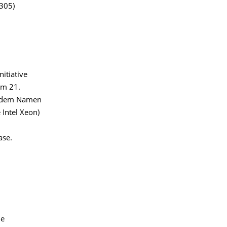
2305)
itiative
am 21.
t dem Namen
Intel Xeon)
ase.
he