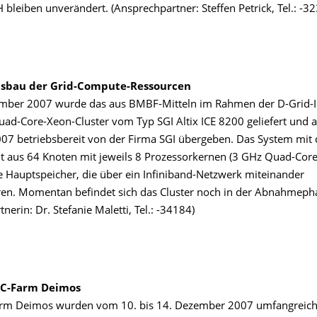
 bleiben unverändert. (Ansprechpartner: Steffen Petrick, Tel.: -3
usbau der Grid-Compute-Ressourcen
ber 2007 wurde das aus BMBF-Mitteln im Rahmen der D-Grid-In
Quad-Core-Xeon-Cluster vom Typ SGI Altix ICE 8200 geliefert und 
7 betriebsbereit von der Firma SGI übergeben. Das System mi
ht aus 64 Knoten mit jeweils 8 Prozessorkernen (3 GHz Quad-Core 
 Hauptspeicher, die über ein Infiniband-Netzwerk miteinander
n. Momentan befindet sich das Cluster noch in der Abnahmeph
nerin: Dr. Stefanie Maletti, Tel.: -34184)
PC-Farm Deimos
arm Deimos wurden vom 10. bis 14. Dezember 2007 umfangreic