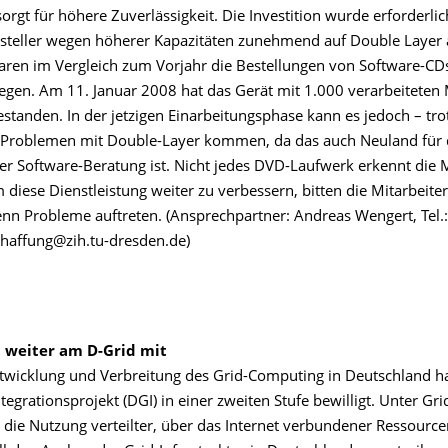
orgt für höhere Zuverlässigkeit. Die Investition wurde erforderlic
steller wegen höherer Kapazitäten zunehmend auf Double Layer a
en im Vergleich zum Vorjahr die Bestellungen von Software-C
iegen. Am 11. Januar 2008 hat das Gerät mit 1.000 verarbeiteten
standen. In der jetzigen Einarbeitungsphase kann es jedoch – tro
 Problemen mit Double-Layer kommen, da das auch Neuland für 
der Software-Beratung ist. Nicht jedes DVD-Laufwerk erkennt die
m diese Dienstleistung weiter zu verbessern, bitten die Mitarbeite
nn Probleme auftreten. (Ansprechpartner: Andreas Wengert, Tel.
haffung@zih.tu-dresden.de)
t weiter am D-Grid mit
twicklung und Verbreitung des Grid-Computing in Deutschland 
tegrationsprojekt (DGI) in einer zweiten Stufe bewilligt. Unter G
 die Nutzung verteilter, über das Internet verbundener Ressource