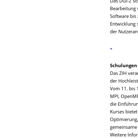
Das DGI-2 so
Bearbeitung 
Software bis
Entwicklung
der Nutzeran
Schulungen 
Das ZIH vera
der Hochleis
Vom 11. bis 
MPI, OpenMP 
die Einführu
Kurses bietet
Optimierung,
gemeinsame V
Weitere Info