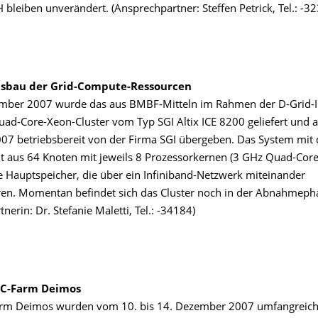
 bleiben unverändert. (Ansprechpartner: Steffen Petrick, Tel.: -3
usbau der Grid-Compute-Ressourcen
ber 2007 wurde das aus BMBF-Mitteln im Rahmen der D-Grid-In
Quad-Core-Xeon-Cluster vom Typ SGI Altix ICE 8200 geliefert und 
7 betriebsbereit von der Firma SGI übergeben. Das System mi
ht aus 64 Knoten mit jeweils 8 Prozessorkernen (3 GHz Quad-Core 
 Hauptspeicher, die über ein Infiniband-Netzwerk miteinander
n. Momentan befindet sich das Cluster noch in der Abnahmeph
nerin: Dr. Stefanie Maletti, Tel.: -34184)
PC-Farm Deimos
arm Deimos wurden vom 10. bis 14. Dezember 2007 umfangreic