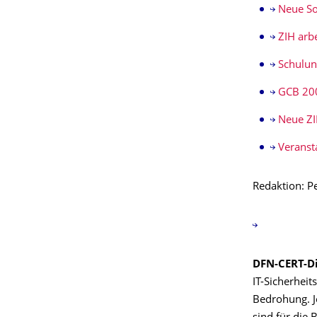
Neue So
ZIH arb
Schulun
GCB 200
Neue ZI
Veranst
Redaktion: P
DFN-CERT-D
IT-Sicherheit
Bedrohung. J