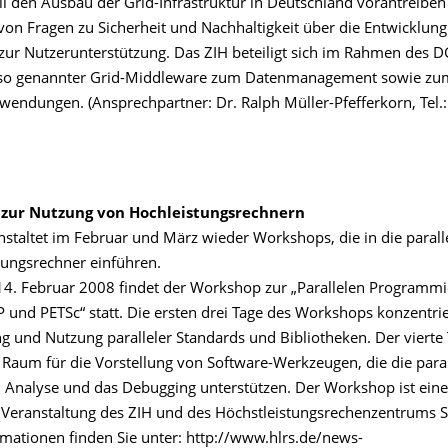
ll den Ausbau der Grid-Infrastruktur in Deutschland vorantreiben
von Fragen zu Sicherheit und Nachhaltigkeit über die Entwicklung
 zur Nutzerunterstützung. Das ZIH beteiligt sich im Rahmen des D
 so genannter Grid-Middleware zum Datenmanagement sowie zu
wendungen. (Ansprechpartner: Dr. Ralph Müller-Pfefferkorn, Tel.
zur Nutzung von Hochleistungsrechnern
nstaltet im Februar und März wieder Workshops, die in die paral
tungsrechner einführen.
14. Februar 2008 findet der Workshop zur „Parallelen Programm
und PETSc“ statt. Die ersten drei Tage des Workshops konzentrie
ng und Nutzung paralleler Standards und Bibliotheken. Der vierte
 Raum für die Vorstellung von Software-Werkzeugen, die die paral
 Analyse und das Debugging unterstützen. Der Workshop ist eine
eranstaltung des ZIH und des Höchstleistungsrechenzentrums St
rmationen finden Sie unter: http://www.hlrs.de/news-