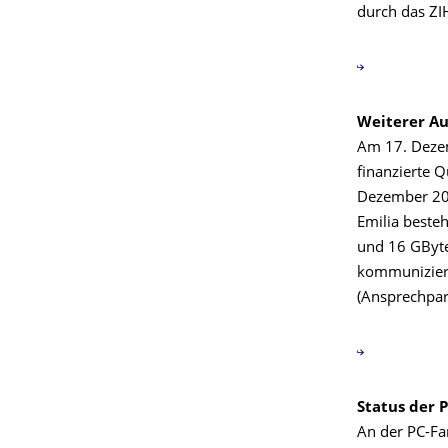
durch das ZIH
Weiterer A
Am 17. Dezem
finanzierte 
Dezember 200
Emilia beste
und 16 GByte
kommuniziere
(Ansprechpart
Status der 
An der PC-F