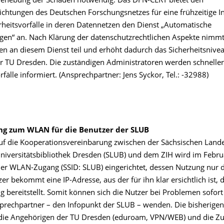
 Behebung der Schäden notwendig. Das DFN-CERT bietet den
richtungen des Deutschen Forschungsnetzes für eine frühzeitige 
erheitsvorfälle in deren Datennetzen den Dienst „Automatische
n“ an. Nach Klärung der datenschutzrechtlichen Aspekte nimmt 
en an diesem Dienst teil und erhöht dadurch das Sicherheitsnive
r TU Dresden. Die zuständigen Administratoren werden schneller 
rfälle informiert. (Ansprechpartner: Jens Syckor, Tel.: -32988)
ng zum WLAN für die Benutzer der SLUB
f die Kooperationsvereinbarung zwischen der Sächsischen Lande
Universitätsbibliothek Dresden (SLUB) und dem ZIH wird im Febru
er WLAN-Zugang (SSID: SLUB) eingerichtet, dessen Nutzung nur 
tzer bekommt eine IP-Adresse, aus der für ihn klar ersichtlich ist,
 bereitstellt. Somit können sich die Nutzer bei Problemen sofort
sprechpartner – den Infopunkt der SLUB – wenden. Die bisherig
die Angehörigen der TU Dresden (eduroam, VPN/WEB) und die Zu