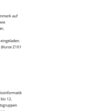
enmerk auf
wie
er,
 eingeladen.
e (Kurse Z101
Bioinformatik
 bis 12.
itsgruppen