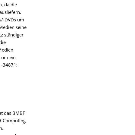
h, da die
usliefern.
Ds/-DVDs um
 Medien seine
tz ständiger
die
 Medien
r um ein
: -34871;
hat das BMBF
rid-Computing
n.