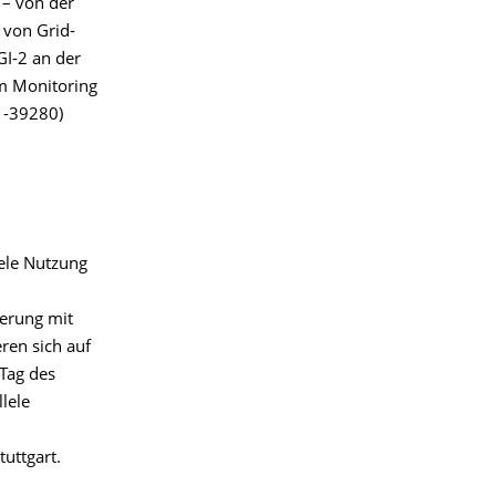
 – von der
 von Grid-
GI-2 an der
m Monitoring
: -39280)
lele Nutzung
ierung mit
ren sich auf
 Tag des
lele
uttgart.