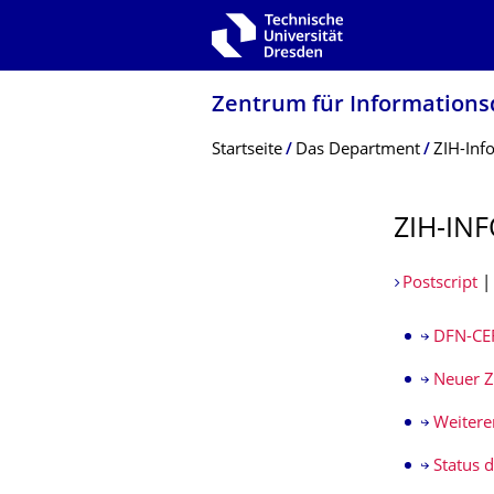
Zur Hauptnavigation springen
Zur Suche springen
Zum Inhalt springen
Zentrum für Informations­
Breadcrumb-Menü
Startseite
Das Department
ZIH-Inf
ZIH-INF
Postscript
DFN-CER
Neuer Z
Weitere
Status 