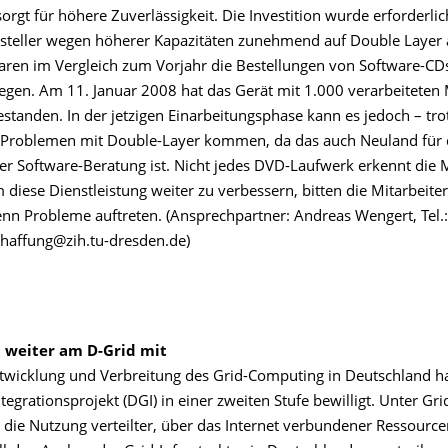
orgt für höhere Zuverlässigkeit. Die Investition wurde erforderlic
steller wegen höherer Kapazitäten zunehmend auf Double Layer a
en im Vergleich zum Vorjahr die Bestellungen von Software-C
iegen. Am 11. Januar 2008 hat das Gerät mit 1.000 verarbeiteten
standen. In der jetzigen Einarbeitungsphase kann es jedoch – tro
 Problemen mit Double-Layer kommen, da das auch Neuland für 
der Software-Beratung ist. Nicht jedes DVD-Laufwerk erkennt die
m diese Dienstleistung weiter zu verbessern, bitten die Mitarbeite
nn Probleme auftreten. (Ansprechpartner: Andreas Wengert, Tel.
haffung@zih.tu-dresden.de)
t weiter am D-Grid mit
twicklung und Verbreitung des Grid-Computing in Deutschland 
tegrationsprojekt (DGI) in einer zweiten Stufe bewilligt. Unter G
 die Nutzung verteilter, über das Internet verbundener Ressource