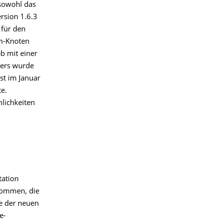
sowohl das
rsion 1.6.3
 für den
rm-Knoten
b mit einer
lers wurde
rst im Januar
e.
lichkeiten
tation
nommen, die
e der neuen
e-