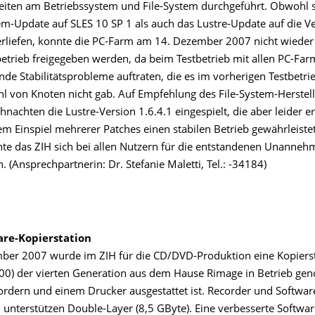
iten am Betriebssystem und File-System durchgeführt. Obwohl 
em-Update auf SLES 10 SP 1 als auch das Lustre-Update auf die Ve
rliefen, konnte die PC-Farm am 14. Dezember 2007 nicht wieder
etrieb freigegeben werden, da beim Testbetrieb mit allen PC-Fa
e Stabilitätsprobleme auftraten, die es im vorherigen Testbetrie
hl von Knoten nicht gab. Auf Empfehlung des File-System-Herstel
nachten die Lustre-Version 1.6.4.1 eingespielt, die aber leider e
m Einspiel mehrerer Patches einen stabilen Betrieb gewährleistet
te das ZIH sich bei allen Nutzern für die entstandenen Unannehm
. (Ansprechpartnerin: Dr. Stefanie Maletti, Tel.: -34184)
re-Kopierstation
er 2007 wurde im ZIH für die CD/DVD-Produktion eine Kopiers
00) der vierten Generation aus dem Hause Rimage in Betrieb ge
ordern und einem Drucker ausgestattet ist. Recorder und Softwar
 unterstützen Double-Layer (8,5 GByte). Eine verbesserte Softwar