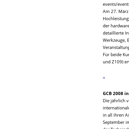
events/event
Am 27. März 
Hochleistung
der hardware
detaillierte
Werkzeuge, B
Veranstaltun
Für beide Ku
und Z109) erw
GCB 2008 in
Die jährlich 
internationa
in all ihren 
September i