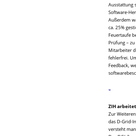
Ausstattung s
Software-Her
Außerdem war
ca. 25% gest
Feuertaufe be
Prüfung – zu
Mitarbeiter 
fehlerfrei. U
Feedback, we
softwarebesc
ZIH arbeite
Zur Weiteren
das D-Grid-In
versteht man