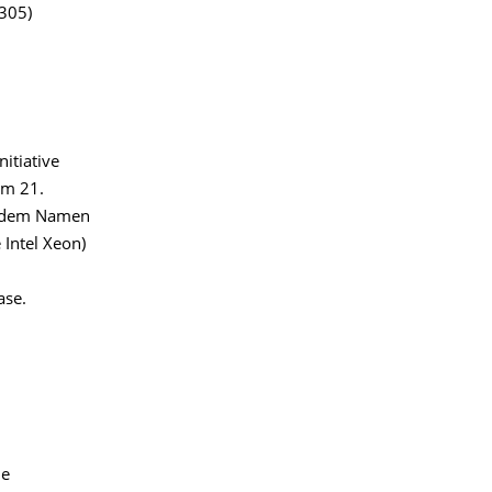
2305)
itiative
am 21.
t dem Namen
Intel Xeon)
ase.
he