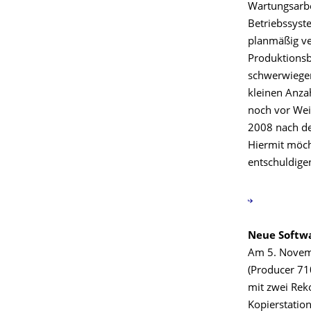
Wartungsarbe
Betriebssyst
planmäßig ve
Produktionsb
schwerwiegend
kleinen Anza
noch vor Weih
2008 nach de
Hiermit möch
entschuldigen
Neue Softwa
Am 5. Novemb
(Producer 71
mit zwei Rek
Kopierstation