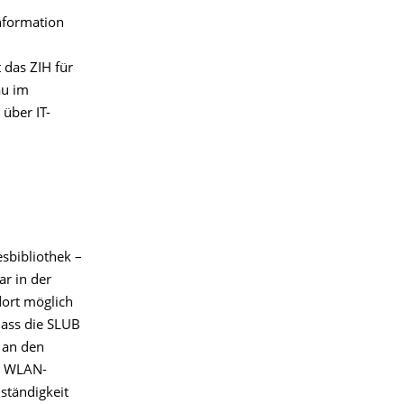
Information
das ZIH für
au im
über IT-
sbibliothek –
ar in der
dort möglich
 dass die SLUB
 an den
en WLAN-
ständigkeit