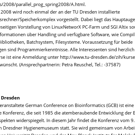
s/2008/parallel_prog_spring2008/A.html.
2008 wird noch einmal der an der TU Dresden installierte
srechner/Speicherkomplex vorgestellt. Dabei liegt das Hauptaug
seitigen Vorstellung von LinuxNetworX PC-Farm und SGI Altix so
 Informationen über Handling und verfügbare Software, wie Compil
ibliotheken, Batchsystem, Filesysteme. Voraussetzung für beide
gen sind Programmierkenntnisse. Alle Interessenten sind herzlich
rse ist eine Anmeldung unter http://www.tu-dresden.de/zih/kurs
ünscht. (Ansprechpartnerin: Petra Reuschel, Tel.: -37587)
 Dresden
veranstaltete German Conference on Bioinformatics (GCB) ist eine
le Konferenz, die seit 1985 die atemberaubende Entwicklung der 
Aspekten widerspiegelt. In diesem Jahr findet die Konferenz vom 9.
m Dresdner Hygienemuseum statt. Sie wird gemeinsam von Arbe