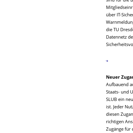
sind für die
Mitgliedsein
über IT-Sich
Warnmeldunge
die TU Dresd
Datennetz de
Sicherheitsvo
Neuer Zuga
Aufbauend au
Staats- und 
SLUB ein neu
ist. Jeder Nu
diesen Zugang
richtigen An
Zugänge für 