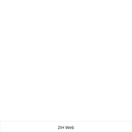
Zu dieser Seite
ZIH Web