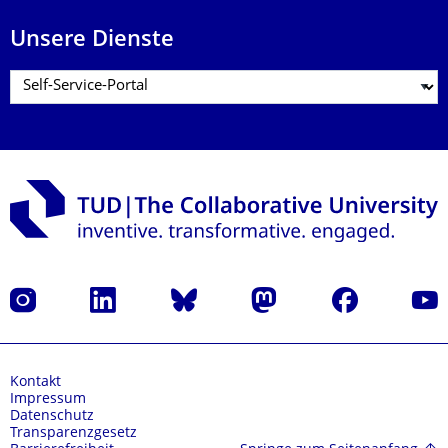
Unsere Dienste
Instagram
LinkedIn
Bluesky
Mastodon
Facebook
Yout
Kontakt
Impressum
Datenschutz
Transparenzgesetz