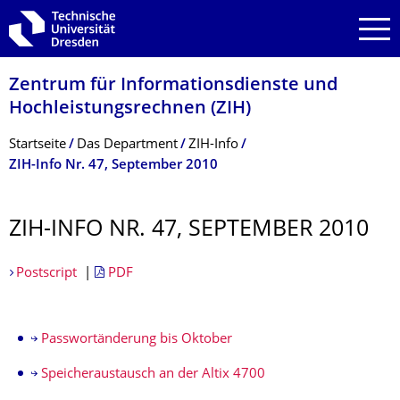
Zur Hauptnavigation springen
Zur Suche springen
Zum Inhalt springen
Zentrum für Informations­dienste und
Hochleistungs­rechnen (ZIH)
Breadcrumb-Menü
Startseite
Das Department
ZIH-Info
ZIH-Info Nr. 47, September 2010
ZIH-INFO NR. 47, SEPTEMBER 2010
Postscript
|
PDF
Passwortänderung bis Oktober
Speicheraustausch an der Altix 4700