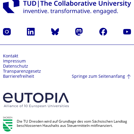
Instagram
LinkedIn
Bluesky
Mastodon
Facebook
Yout
Kontakt
Impressum
Datenschutz
Transparenzgesetz
Springe zum Seitenanfang
Barrierefreiheit
Die TU Dresden wird auf Grundlage des vom Sächsischen Landtag
beschlossenen Haushalts aus Steuermitteln mitfinanziert.