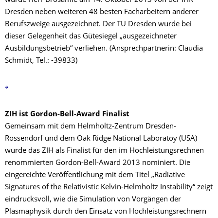
wurde Herr Brösamle am 14. Oktober 2013 von der IHK
Dresden neben weiteren 48 besten Facharbeitern anderer
Berufszweige ausgezeichnet. Der TU Dresden wurde bei
dieser Gelegenheit das Gütesiegel „ausgezeichneter
Ausbildungsbetrieb“ verliehen. (Ansprechpartnerin: Claudia
Schmidt, Tel.: -39833)
ZIH ist Gordon-Bell-Award Finalist
Gemeinsam mit dem Helmholtz-Zentrum Dresden-
Rossendorf und dem Oak Ridge National Laboratoy (USA)
wurde das ZIH als Finalist für den im Hochleistungsrechnen
renommierten Gordon-Bell-Award 2013 nominiert. Die
eingereichte Veröffentlichung mit dem Titel „Radiative
Signatures of the Relativistic Kelvin-Helmholtz Instability“ zeigt
eindrucksvoll, wie die Simulation von Vorgängen der
Plasmaphysik durch den Einsatz von Hochleistungsrechnern