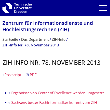
Zur Hauptnavigation springen
Zur Suche springen
Zum Inhalt springen
Zentrum für Informations­dienste und
Hochleistungs­rechnen (ZIH)
Breadcrumb-Menü
Startseite
Das Department
ZIH-Info
ZIH-Info Nr. 78, November 2013
ZIH-INFO NR. 78, NOVEMBER 2013
Postscript
|
PDF
Ergebnisse von Center of Excellence werden umgesetzt
Sachsens bester Fachinformatiker kommt vom ZIH