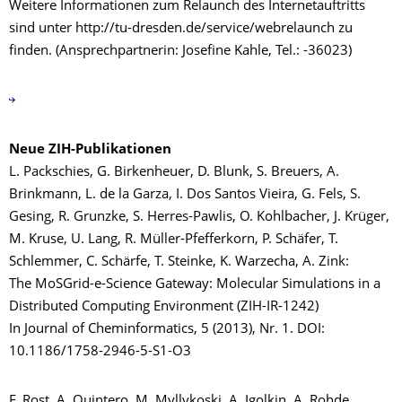
Weitere Informationen zum Relaunch des Internetauftritts
sind unter http://tu-dresden.de/service/webrelaunch zu
finden. (Ansprechpartnerin: Josefine Kahle, Tel.: -36023)
Neue ZIH-Publikationen
L. Packschies, G. Birkenheuer, D. Blunk, S. Breuers, A.
Brinkmann, L. de la Garza, I. Dos Santos Vieira, G. Fels, S.
Gesing, R. Grunzke, S. Herres-Pawlis, O. Kohlbacher, J. Krüger,
M. Kruse, U. Lang, R. Müller-Pfefferkorn, P. Schäfer, T.
Schlemmer, C. Schärfe, T. Steinke, K. Warzecha, A. Zink:
The MoSGrid-e-Science Gateway: Molecular Simulations in a
Distributed Computing Environment (ZIH-IR-1242)
In Journal of Cheminformatics, 5 (2013), Nr. 1. DOI:
10.1186/1758-2946-5-S1-O3
F. Rost, A. Quintero, M. Myllykoski, A. Igolkin, A. Rohde