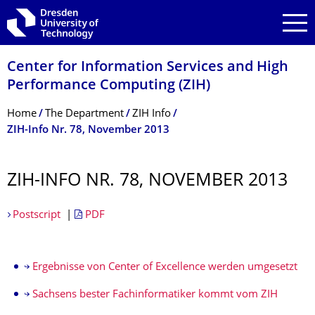
Skip to main navigation
Skip to search
Skip to content
Center for Information Services and High
Performance Computing (ZIH)
Breadcrumb Menu
Home
The Department
ZIH Info
ZIH-Info Nr. 78, November 2013
ZIH-INFO NR. 78, NOVEMBER 2013
Postscript
|
PDF
Ergebnisse von Center of Excellence werden umgesetzt
Sachsens bester Fachinformatiker kommt vom ZIH