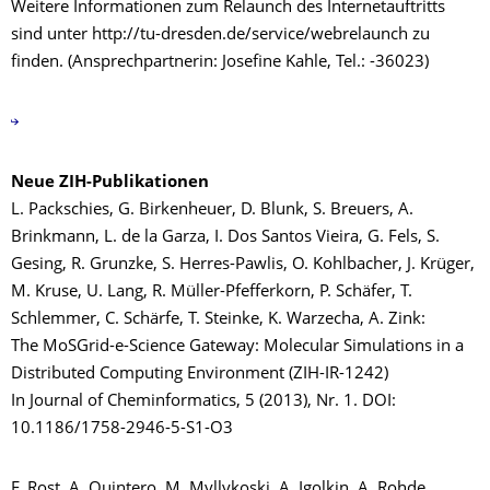
Weitere Informationen zum Relaunch des Internetauftritts
sind unter http://tu-dresden.de/service/webrelaunch zu
finden. (Ansprechpartnerin: Josefine Kahle, Tel.: -36023)
Neue ZIH-Publikationen
L. Packschies, G. Birkenheuer, D. Blunk, S. Breuers, A.
Brinkmann, L. de la Garza, I. Dos Santos Vieira, G. Fels, S.
Gesing, R. Grunzke, S. Herres-Pawlis, O. Kohlbacher, J. Krüger,
M. Kruse, U. Lang, R. Müller-Pfefferkorn, P. Schäfer, T.
Schlemmer, C. Schärfe, T. Steinke, K. Warzecha, A. Zink:
The MoSGrid-e-Science Gateway: Molecular Simulations in a
Distributed Computing Environment (ZIH-IR-1242)
In Journal of Cheminformatics, 5 (2013), Nr. 1. DOI:
10.1186/1758-2946-5-S1-O3
F. Rost, A. Quintero, M. Myllykoski, A. Igolkin, A. Rohde