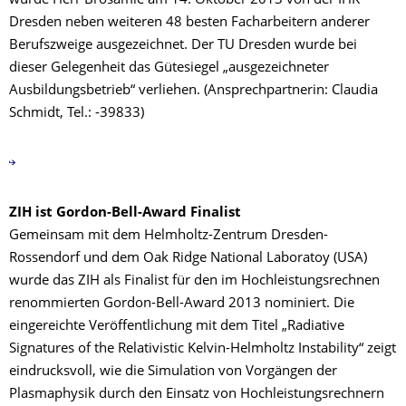
wurde Herr Brösamle am 14. Oktober 2013 von der IHK
Dresden neben weiteren 48 besten Facharbeitern anderer
Berufszweige ausgezeichnet. Der TU Dresden wurde bei
dieser Gelegenheit das Gütesiegel „ausgezeichneter
Ausbildungsbetrieb“ verliehen. (Ansprechpartnerin: Claudia
Schmidt, Tel.: -39833)
ZIH ist Gordon-Bell-Award Finalist
Gemeinsam mit dem Helmholtz-Zentrum Dresden-
Rossendorf und dem Oak Ridge National Laboratoy (USA)
wurde das ZIH als Finalist für den im Hochleistungsrechnen
renommierten Gordon-Bell-Award 2013 nominiert. Die
eingereichte Veröffentlichung mit dem Titel „Radiative
Signatures of the Relativistic Kelvin-Helmholtz Instability“ zeigt
eindrucksvoll, wie die Simulation von Vorgängen der
Plasmaphysik durch den Einsatz von Hochleistungsrechnern