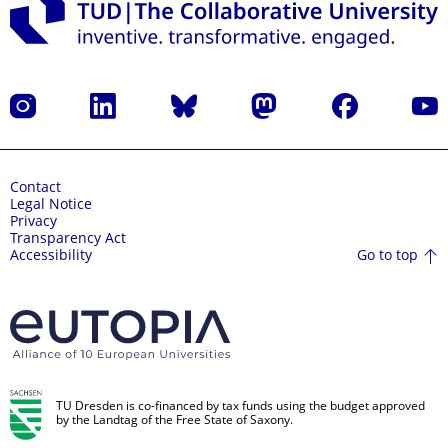
Instagram
LinkedIn
Bluesky
Mastodon
Facebook
YouT
Contact
Legal Notice
Privacy
Transparency Act
Go to top
Accessibility
TU Dresden is co-financed by tax funds using the budget approved
by the Landtag of the Free State of Saxony.