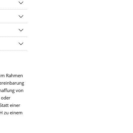
 im Rahmen
ereinbarung
chaffung von
 oder
tatt einer
IH zu einem