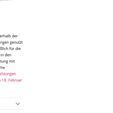
erhalb der
ngen genutzt
lich für die
 in den
atung mit
che
ichtungen
m 18. Februar