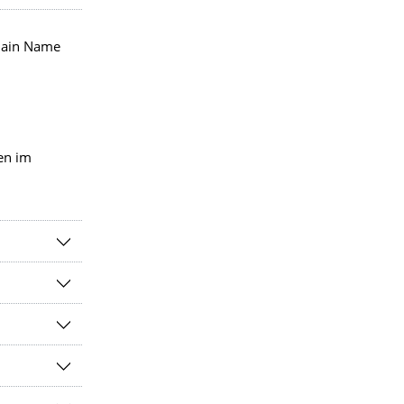
main Name
en im