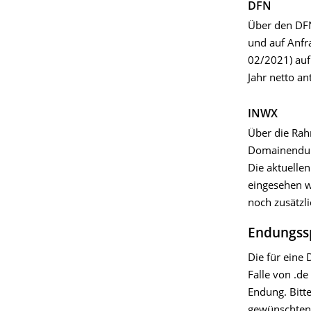
DFN
Über den DFN
und auf Anfr
02/2021) auf 
Jahr netto an
INWX
Über die Ra
Domainendung
Die aktuelle
eingesehen w
noch zusätzli
Endungssp
Die für eine
Falle von .d
Endung. Bitte
gewünschten 