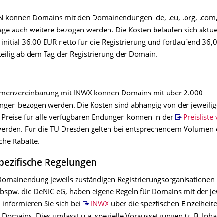
 können Domains mit den Domainendungen .de, .eu, .org, .com, .
age auch weitere bezogen werden. Die Kosten belaufen sich aktuel
initial 36,00 EUR netto für die Registrierung und fortlaufend 36,
teilig ab dem Tag der Registrierung der Domain.
hmenvereinbarung mit INWX können Domains mit über 2.000
en bezogen werden. Die Kosten sind abhängig von der jeweili
n Preise für alle verfügbaren Endungen können in der
Preislist
erden. Für die TU Dresden gelten bei entsprechendem Volumen 
che Rabatte.
ezifische Regelungen
 Domainendung jeweils zuständigen Registrierungsorganisationen 
e bspw. die DeNIC eG, haben eigene Regeln für Domains mit der je
 informieren Sie sich bei
INWX
über die spezfischen Einzelheite
Domains. Dies umfasst u.a. spezielle Voraussetzungen (z. B. Inha