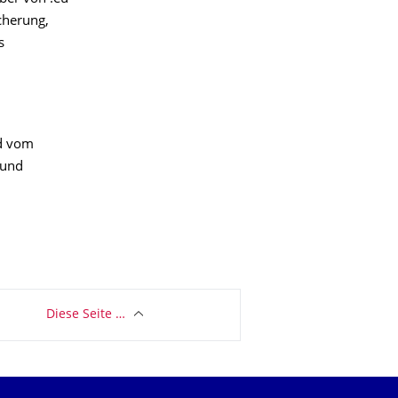
cherung,
s
d vom
 und
Diese Seite …