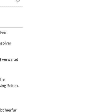
lver
solver
 verwaltet
che
ing-Seiten.
bt hierfür