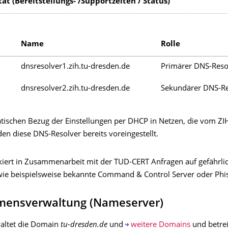
ät (Bereitstellungs- /Supportzeiten / Status)
Name
Rolle
dnsresolver1.zih.tu-dresden.de
Primärer DNS-Reso
1
dnsresolver2.zih.tu-dresden.de
Sekundärer DNS-Re
ischen Bezug der Einstellungen per DHCP in Netzen, die vom ZIH
en diese DNS-Resolver bereits voreingestellt.
kiert in Zusammenarbeit mit der TUD-CERT Anfragen auf gefährli
e beispielsweise bekannte Command & Control Server oder Phis
ensverwal­tung (Nameserver)
altet die Domain
tu-dresden.de
und
weitere Domains
und betrei