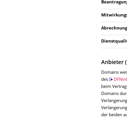
Beantragun
Mitwirkungs
Abrechnung
Dienstqualit
Anbieter (
Domains wer
des
DFNint
beim Vertrag
Domains durc
Verlängerung
Verlängerun
der beiden au