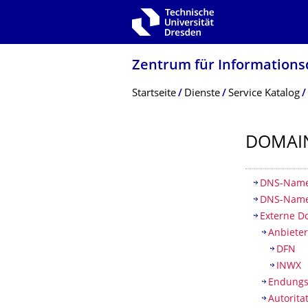
Zur Hauptnavigation springen
Zur Suche springen
Zum Inhalt springen
Zentrum für Informations­
Breadcrumb-Menü
Startseite
Dienste
Service Katalog
DOMAI
Inhaltsv
DNS-Namen
DNS-Namen
Externe D
Anbieter
DFN
INWX
Endungs
Autorita