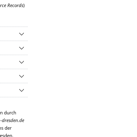
rce Records
)
n durch
u-dresden.de
ns der
resden.