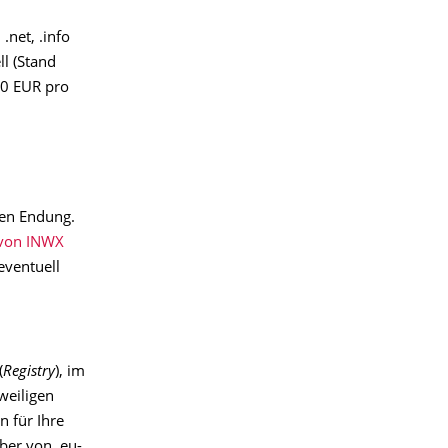
net, .info
l (Stand
00 EUR pro
gen Endung.
e von INWX
eventuell
(
Registry
), im
weiligen
n für Ihre
ber von .eu-