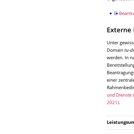
Beantr
Externe
Unter gewis
Domain
tu-d
werden. In n
Bereitstellu
Beantragungs
einer zentral
Rahmenbedin
und Dienste 
2021)
.
Leistungsu