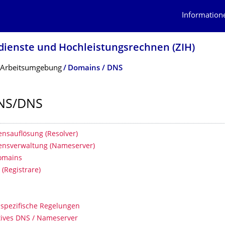
Information
dienste und Hochleistungs­rechnen (ZIH)
Arbeitsumgebung
Domains / DNS
NS/DNS
erzeichnis
sauflösung (Resolver)
sverwal­tung (Nameserver)
omains
 (Registrare)
spezifische Regelungen
tives DNS / Nameserver