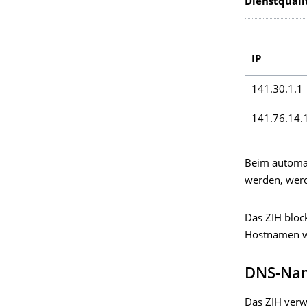
Dienstqualit
IP
141.30.1.1
141.76.14.
Beim automat
werden, werd
Das ZIH bloc
Hostnamen wi
DNS-Nam
Das ZIH verw