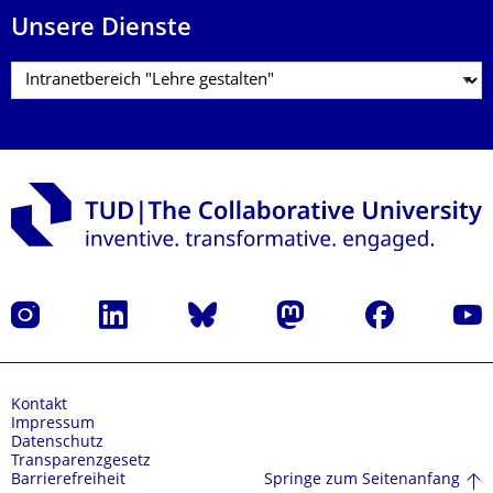
Unsere Dienste
Instagram
LinkedIn
Bluesky
Mastodon
Facebook
Yout
Kontakt
Impressum
Datenschutz
Transparenzgesetz
Springe zum Seitenanfang
Barrierefreiheit