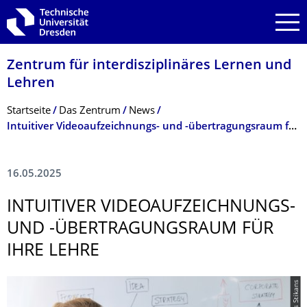
Zur Hauptnavigation springen
Zur Suche springen
Zum Inhalt springen
Zentrum für interdisziplinäres Lernen und
Lehren
Breadcrumb-Menü
Startseite
Das Zentrum
News
Intuitiver Videoaufzeichnungs- und -übertragungsraum für Ihre Lehre
16.05.2025
INTUITIVER VIDEOAUFZEICH­NUNGS-
UND -ÜBERTRAGUNGS­RAUM FÜR
IHRE LEHRE