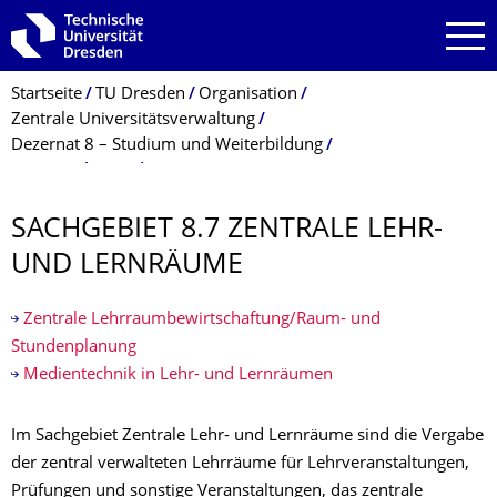
Zur Hauptnavigation springen
Zur Suche springen
Zum Inhalt springen
Breadcrumb-Menü
Startseite
TU Dresden
Organisation
Zentrale Universitätsverwaltung
Dezernat 8 – Studium und Weiterbildung
SG 8.7 Lehr- und Lernräume
SACHGEBIET 8.7 ZENTRALE LEHR-
UND LERNRÄUME
Zentrale Lehrraumbewirtschaftung/Raum- und
Stundenplanung
Medientechnik in Lehr- und Lernräumen
Im Sachgebiet Zentrale Lehr- und Lernräume sind die Vergabe
der zentral verwalteten Lehrräume für Lehrveranstaltungen,
Prüfungen und sonstige Veranstaltungen, das zentrale