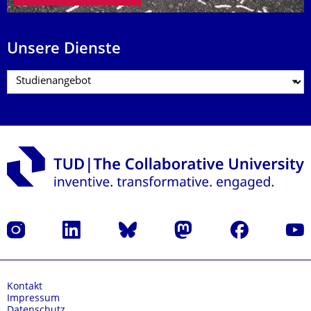
Unsere Dienste
Instagram
LinkedIn
Bluesky
Mastodon
Facebook
Yout
Kontakt
Impressum
Datenschutz