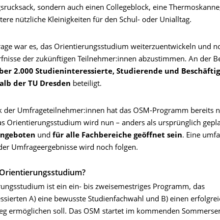
gsrucksack, sondern auch einen Collegeblock, eine Thermoskanne
tere nützliche Kleinigkeiten für den Schul- oder Unialltag.
rage war es, das Orientierungsstudium weiterzuentwickeln und n
rfnisse der zukünftigen Teilnehmer:innen abzustimmen. An der B
ber 2.000 Studieninteressierte, Studierende und Beschäfti
alb der TU Dresden
beteiligt.
 der Umfrageteilnehmer:innen hat das OSM-Programm bereits n
as Orientierungsstudium wird nun – anders als ursprünglich gepla
 angeboten
und
für alle Fachbereiche geöffnet sein
. Eine umf
er Umfrageergebnisse wird noch folgen.
 Orientierungsstudium?
rungsstudium ist ein ein- bis zweisemestriges Programm, das
essierten A) eine bewusste Studienfachwahl und B) einen erfolgre
ieg ermöglichen soll. Das OSM startet im kommenden Sommerse