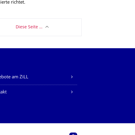
erte richtet.
Diese Seite …
bote am ZiLL
akt