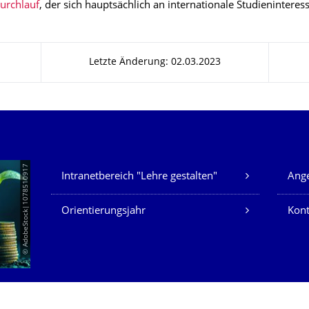
urchlauf
, der sich hauptsächlich an internationale Studieninteressi
Letzte Änderung: 02.03.2023
Unsere Dienste
© AdobeStock|1078510917
Intranetbereich "Lehre gestalten"
Ange
Orientierungsjahr
Kont