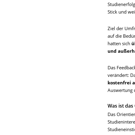
Studienerfol
Stick und wei
Ziel der Umf
auf die Bedü
hatten sich
ü
und außerh
Das Feedback
verändert: D
kostenfrei
Auswertung d
Was ist das
Das Orientie
Studieninter
Studieneinst