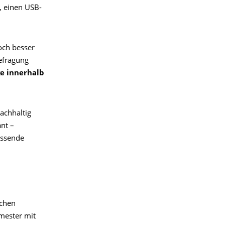
, einen USB-
och besser
efragung
ge innerhalb
achhaltig
nt –
assende
ichen
mester mit