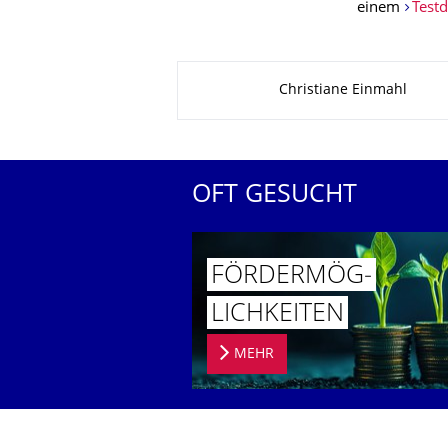
einem
Testd
Zu dieser Seite
Christiane Einmahl
OFT GESUCHT
FÖRDERMÖG­
LICHKEITEN
MEHR