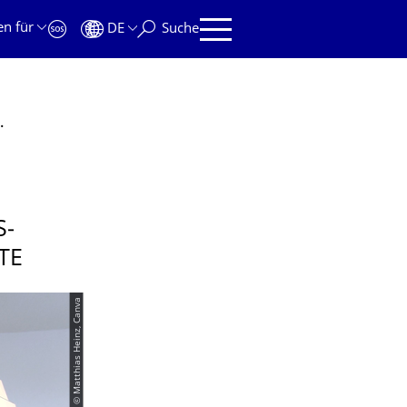
en für
DE
Suche
ilt 40 Überraschungspakete
S­
TE
© Matthias Heinz, Canva