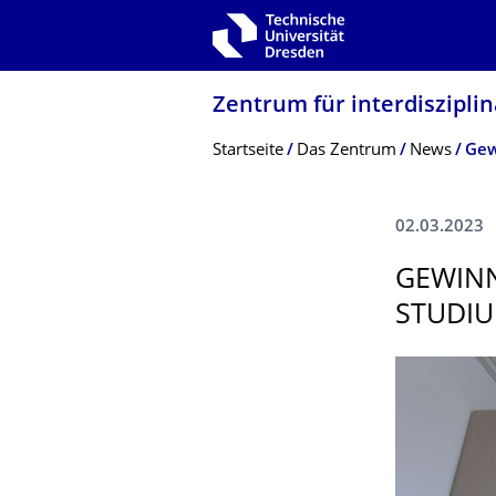
Zur Hauptnavigation springen
Zur Suche springen
Zum Inhalt springen
Zentrum für interdiszipli
Breadcrumb-Menü
Startseite
Das Zentrum
News
02.03.2023
GEWINN
STUDIU