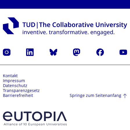
Instagram
LinkedIn
Bluesky
Mastodon
Facebook
Yout
Kontakt
Impressum
Datenschutz
Transparenzgesetz
Springe zum Seitenanfang
Barrierefreiheit