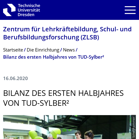
Zur Hauptnavigation springen
Zur Suche springen
Zum Inhalt springen
Zentrum für Lehrkräftebildung, Schul- und
Berufsbildungsfor­schung (ZLSB)
Breadcrumb-Menü
Startseite
Die Einrichtung
News
Bilanz des ersten Halbjahres von TUD-Sylber²
16.06.2020
BILANZ DES ERSTEN HALBJAHRES
VON TUD-SYLBER²
© S. Schellhammer