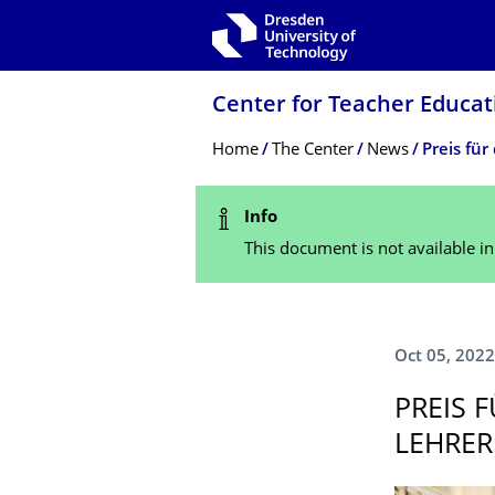
Skip to main navigation
Skip to search
Skip to content
Center for Teacher Educa
Breadcrumb Menu
Home
The Center
News
Status Message
Info
This document is not available i
Oct 05, 2022
PREIS F
LEHRER