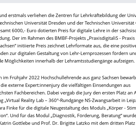
d erstmals verliehen die Zentren für Lehrkräftebildung der Univ
 Technischen Universität Dresden und der Technischen Universität
samt 6000,- Euro dotierten Preis für digitale Lehre in der sächsi
dung. Der im Rahmen des BMBF-Projekts „PraxisdigitaliS - Praxis 
Sachsen“ initiierte Preis zeichnet Lehrformate aus, die eine positiv
nden zur digitalen Gestaltung von Lehr-Lernprozessen fördern un
e Möglichkeiten innerhalb der Lehramtsstudiengänge aufzeigen.
 im Frühjahr 2022 Hochschullehrende aus ganz Sachsen bewarb
die externe Expert:innenjury die vielfältigen Einsendungen aus
chsten Fachbereichen. Dabei vergab die Jury den ersten Platz an 
 „Virtual Reality Lab – 360°-Rundgänge NS-Zwangsarbeit in Leipzi
lara Finke für die digitale Neugestaltung des Moduls „Körper - Sti
n“. Und für das Modul „Diagnostik, Förderung, Beratung“ wurde
 Katrin Gottlebe und Prof. Dr. Brigitte Latzko mit dem dritten Platz