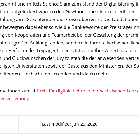
gerahmt und mittels Science Slam zum Stand der Digitalisierung 
ium aufgelockert wurden den Gewinnerinnen in der feierlichen
altung am 28. September die Preise überreicht. Die Laudationen
er bewegten dabei ebenso wie die Dankesworte der Preisträgerinn
ng von Kooperation und Teamarbeit bei der Gestaltung der prämi
t nur großen Anklang fanden, sondern in ihrer teilweise herzlich
ken Beifall in der Leipziger Universitätsbibliothek Albertina auslö
n und Glückwünschen der Jury folgten die der anwesenden Vertre
teiligten Universitäten sowie der Gäste aus den Ministerien, der S
beitenden, Hochschuldozierenden und vielen mehr.
ormationen zum
Preis für digitale Lehre in der sächsischen Lehr
reisverleihung
.
Last modified: Jun 25, 2026