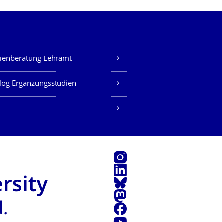
ienberatung Lehramt
log Ergänzungsstudien
Instagram
LinkedIn
Bluesky
Mastodon
Facebook
YouTube