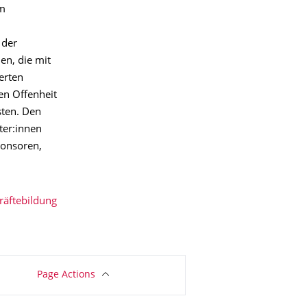
im
 der
en, die mit
erten
en Offenheit
sten. Den
ter:innen
ponsoren,
kräftebildung
Page Actions