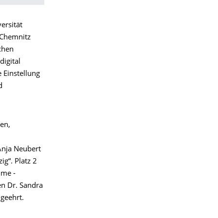
ersität
 Chemnitz
schen
digital
e Einstellung
d
en,
Anja Neubert
g“. Platz 2
mme -
n Dr. Sandra
 geehrt.