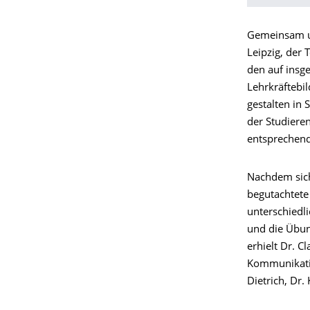
Gemeinsam un
Leipzig, der
den auf insge
Lehrkräftebil
gestalten in 
der Studiere
entsprechend
Nachdem sich
begutachtete 
unterschiedli
und die Übung
erhielt Dr. C
Kommunikatio
Dietrich, Dr.