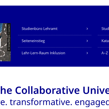
Our Services
© Smarterpix / tomert
Studienbüro Lehramt
Stud
Seiteneinstieg
Kata
Lehr-Lern-Raum Inklusion
A–Z