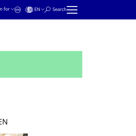
n for
EN
Search
EN