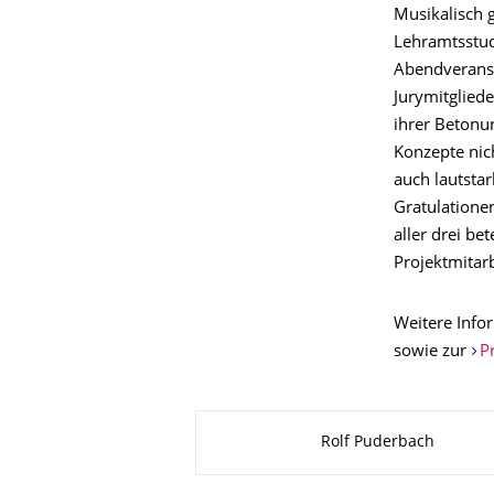
Musikalisch 
Lehramtsstud
Abendveranst
Jurymitglied
ihrer Betonu
Konzepte nich
auch lautstar
Gratulatione
aller drei be
Projektmitar
Weitere Inf
sowie zur
P
About this page
Rolf Puderbach