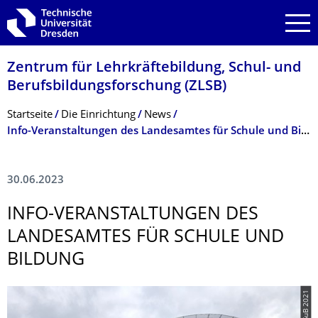
Zur Hauptnavigation springen
Zur Suche springen
Zum Inhalt springen
Zentrum für Lehrkräftebildung, Schul- und
Berufsbildungsfor­schung (ZLSB)
Breadcrumb-Menü
Startseite
Die Einrichtung
News
Info-Veranstaltungen des Landesamtes für Schule und Bildung
30.06.2023
INFO-VERANSTALTUNGEN DES
LANDESAMTES FÜR SCHULE UND
BILDUNG
© LaSuB 2021