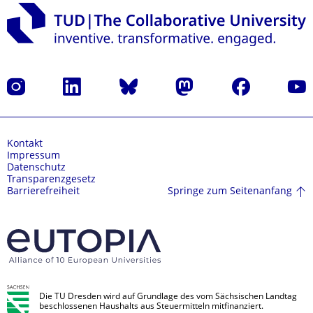
Instagram
LinkedIn
Bluesky
Mastodon
Facebook
Yout
Kontakt
Impressum
Datenschutz
Transparenzgesetz
Springe zum Seitenanfang
Barrierefreiheit
Die TU Dresden wird auf Grundlage des vom Sächsischen Landtag
beschlossenen Haushalts aus Steuermitteln mitfinanziert.