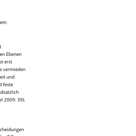
gem
t
hen Ebenen
t erst
ge vermieden
Zeit und
d feste
dsätzlich
l 2009: 39).
scheidungen