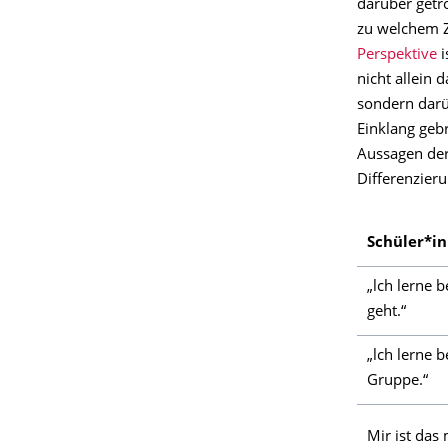
darüber getr
zu welchem Z
Perspektive
i
nicht allein
sondern darü
Einklang geb
Aussagen der
Differenzier
Schüler*in
„lch lerne 
geht.“
„lch lerne b
Gruppe.“
Mir ist das 