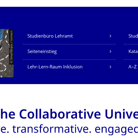
Unsere Dienste
© Smarterpix / tomert
Studienbüro Lehramt
Stud
Seiteneinstieg
Kata
Lehr-Lern-Raum Inklusion
A–Z