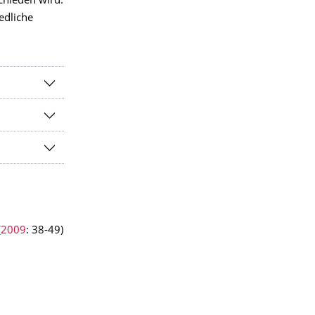
chieden wird.
edliche
(2009
: 38-49)