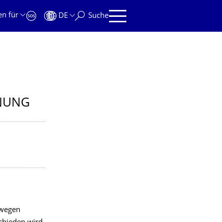
en für
DE
Suche
FNUNG
swegen