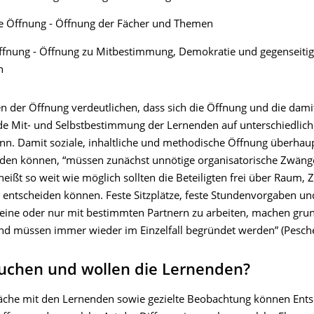
he Öffnung - Öffnung der Fächer und Themen
Öffnung - Öffnung zu Mitbestimmung, Demokratie und gegenseiti
ch
en der Öffnung verdeutlichen, dass sich die Öffnung und die dami
e Mit- und Selbstbestimmung der Lernenden auf unterschiedlic
ann. Damit soziale, inhaltliche und methodische Öffnung überhaup
erden können, “müssen zunächst unnötige organisatorische Zwän
eißt so weit wie möglich sollten die Beteiligten frei über Raum, 
 entscheiden können. Feste Sitzplätze, feste Stundenvorgaben un
leine oder nur mit bestimmten Partnern zu arbeiten, machen grun
nd müssen immer wieder im Einzelfall begründet werden” (Pesche
uchen und wollen die Lernenden?
che mit den Lernenden sowie gezielte Beobachtung können Ent