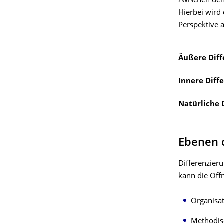
zwischen den
Hierbei wird 
Perspektive 
Äußere Diff
Innere Diff
Natürliche 
Ebenen 
Differenzier
kann die Öff
Organisa
Methodis