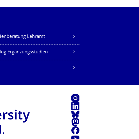
ienberatung Lehramt
log Ergänzungsstudien
Instagram
LinkedIn
Bluesky
Mastodon
Facebook
Youtube