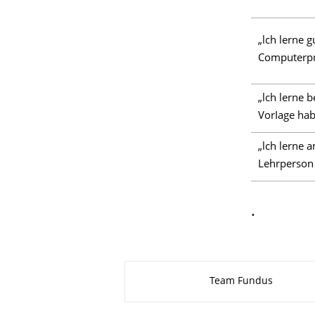
„lch lerne g
Computerp
„lch lerne 
VorIage hab
„lch lerne 
Lehrperson
.
Zu dieser Seite
Team Fundus