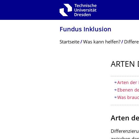
Zur Hauptnavigation springen
Zur Suche springen
Zum Inhalt springen
Fundus Inklusion
Breadcrumb-Menü
Startseite
Was kann helfen?
Differ
ARTEN 
Inhaltsv
Arten der
Ebenen d
Was brauc
Arten de
Differenzier