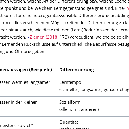
offen werden, welche Art der Differenzierung bzw. welche Ebene 
eitpunkt und bei welchem Lerngegenstand geeignet sind. Eine
V
st somit für eine heterogenitätssensible Differenzierung unabding
 darum, die verschiedenen Möglichkeiten der Differenzierung zu k
ber hinaus auch, wie diese mit den (Lern-)Bedürfnissen der Lern
racht werden.
Ziemen (2018
: 173) verdeutlicht, welche beispielh
 Lernenden Rückschlüsse auf unterschiedliche Bedürfnisse bezüg
ung und Öffnung geben:
nenaussagen (Beispiele)
Differenzierung
besser, wenn es langsamer
Lerntempo
(schneller, langsamer, genau richtig
esser in der kleinen
Sozialform
(allein, mit anderen)
Quantität
meistens zu viel.“