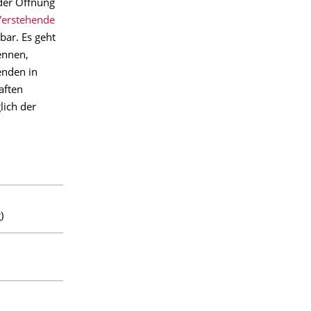
der Öffnung
erstehende
bar. Es geht
ennen,
enden in
aften
lich der
)