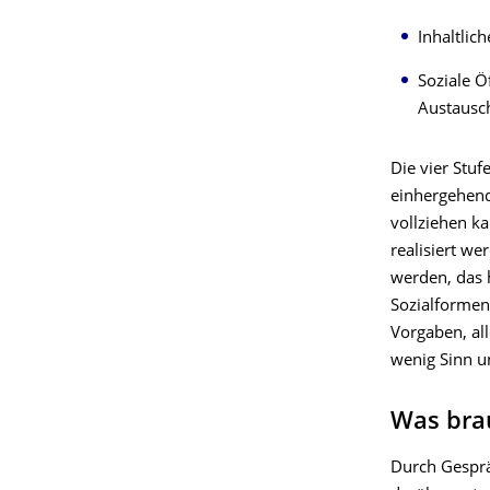
Inhaltlic
Soziale 
Austaus
Die vier Stuf
einhergehend
vollziehen k
realisiert w
werden, das h
Sozialformen
Vorgaben, al
wenig Sinn u
Was bra
Durch Gesprä